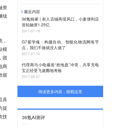
融资
最近内容
继续
36氪独家 | 有人店铺再现风口，小麦便利店
。
首轮融资1.25亿
2017-07-18
统，
G7翟学魂：构建自动、智能化物流网络节
点，我们不做就没人做了
业模
2017-07-10
，团
代理商与小电爆发“抢地盘”冲突，共享充电
电商
宝正经受飞速圈地考验
数据
2017-06-27
阅读更多内容，狠戳这里
且具
的提
农技
36氪AI测评