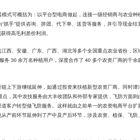
其模式可概括为：以平台型电商做起，连接一级经销商与农业种
“抓手”提供咨询、拼团、代下单、送货等服务，并引导现金结
城获得高毛利差价利润。
盖江西、安徽、广东、广西、湖北等多个全国重点农业省份，区
计服务 30 余万名种植用户，深度合作了 40 多个农资厂商的千余
应链上下游继续延伸，如通过投资来扶植新型农资厂商。同时谭
的重点，其中农技服务由大丰收团队和外部专家提供，飞防方面则
渠道客户转型做飞防服务。这样就由之前单一的农资电商平台扩
也从产前环节延伸到了产中及产后环节，涉及农资、植保、飞防