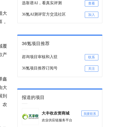
选靠谱AI，看真实评测
查看
植大
36氪AI测评官方交流社区
加入
算，
36氪项目推荐
域覆
款产
咨询项目审核和入驻
联系
36氪项目推荐订阅号
关注
泽鑫
由大
展到
报道的项目
、农
我要联系
大丰收农资商城
农业供应链服务平台