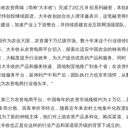
收农资商城（简称“大丰收”）完成了2亿元 B 轮系列融资，本轮
经纬创投继续跟进。大丰收创始合伙人谭泽鑫表示，这笔融资将
链建设，加速产业上下游整合，并持续搭建农业互联网顶级团队
国作为农业大国，农资属于万亿级市场。数十年来这个行业很传
革。大丰收从农资电商平台切入，探索出适应中国农业的独有商
方，大幅度提升行业效率，为大户提供优质的产品和服务。同时
将大丰收的产品和服务快速、因地制宜地推广到各个省；在农资
应链服务平台，延伸到产中和产后；团队执行力也非常强悍，从
为农资电商行业领头羊。”
 月，是第三方农资电商平台。中国每年的农资市场规模约为 2 万亿，
多而分散、高客单价等特点，随着近年来农村土地集中化程度
成为了新的种植主体，他们对上游农资产品多样化、购买渠道、
大丰收也正是在这样的行业产品和渠道双升级的背景下成立的。