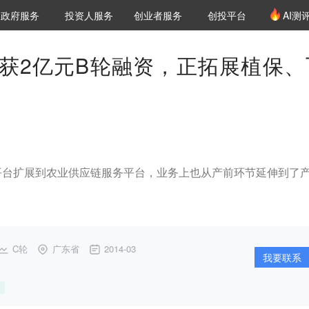
创投发布
项目推荐
核心服务
LP源计划
政府服务
投资人服务
创业者服务
创投平台
AI测
36氪Pro
VClub
VClub投资机构库
创投氪堂
城市之窗
投资机构职位推介
企业入驻
投资人认证
获2亿元B轮融资，正拓展植保、
平台扩展到农业供应链服务平台，业务上也从产前环节延伸到了
C轮
广东省
2014-03
我要联系