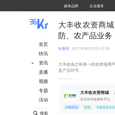
36氪Auto
数字时氪
企业号
未来消费
智能涌现
未来城市
启动Power on
媒体品牌
企业服务
企服点评
36氪出海
36氪研究院
潮生TIDE
36氪企服点评
36Kr研究院
36氪财经
职场bonus
36碳
后浪研究所
36Kr创新咨询
暗涌Waves
硬氪
氪睿研究院
大丰收农资商城
防、农产品业务
首页
杜暮雨
·
2017年06月22日 07:29
快讯
资讯
大丰收由之前单一的农资电商
及产后环节。
直播
最新
推荐
创投
财经
视频
汽车
AI
专题
科技
项目推荐
大丰收农资商城
活动
农业供应链服务平台
专精特新
安徽
36氪报道
其他
高新技术企业
搜索