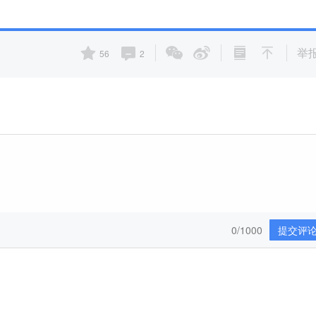
举
56
2
0/1000
提交评