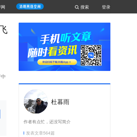
评网
搜索
登录
飞
产中
杜暮雨
作者有点忙，还没写简介
发表文章
564
篇