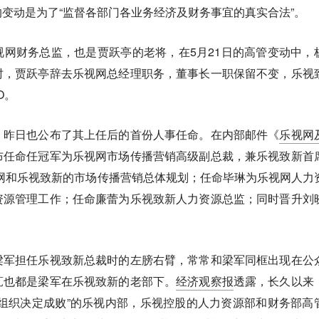
变动是为了“监督各部门各业务经济及财务事宜的真实合法”。
网财务总监，也是贾跃亭的老将，在5月21日的高管变动中，
时，贾跃亭辞去乐视网总经理职务，董事长一职保留不变，乐视
O。
，昨日也公布了其上任后的首份人事任命。在内部邮件《
乐视网
布任命任冠军为乐视网市场传播营销高级副总裁，兼乐视致新首
网和乐视致新的市场传播营销总体规划；任命毕琳为乐视网
人力
资源
管理工作；任命廉蕾为乐视致新人力资源总监；同时晋升刘
梁军担任乐视致新总裁时的左膀右臂，常常和梁军同框出现在公
芃也都是梁军在乐视致新的老部下。
经济观察报
透露，长久以来
组织决定成败”的乐视内部，乐视控股的人力资源部和财务部高