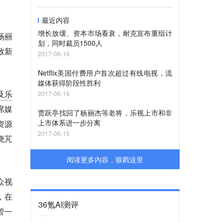
最近内容
增长放缓、资本市场看衰，耐克宣布重组计
杨丽
划，同时裁员1500人
致新
2017-06-16
Netflix美国付费用户首次超过有线电视，流
媒体获得阶段性胜利
及乐
2017-06-16
席媒
贾跃亭找回了杨丽杰等老将，乐视上市和非
上市体系进一步分离
资源
2017-06-15
晓芃
阅读更多内容，狠戳这里
众视
，在
36氪AI测评
管一