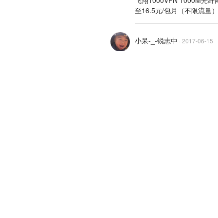
飞翔1000VPN 1000M光纤网
至16.5元/包月（不限流量）！
小呆-_-锐志中
·
2017-06-15
并不是不可能，只有永恒的
关于36氪
城市合作
商务合作