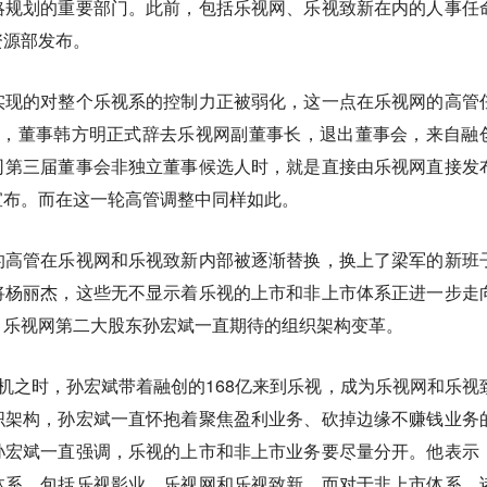
略规划的重要部门。此前，包括乐视网、乐视致新在内的人事任
资源部发布。
实现的对整个乐视系的控制力正被弱化，这一点在乐视网的高管
底，董事韩方明正式辞去乐视网副董事长，退出董事会，来自融
司第三届董事会非独立董事候选人时，就是直接由乐视网直接发
宣布。而在这一轮高管调整中同样如此。
的高管在乐视网和乐视致新内部被逐渐替换，换上了梁军的新班
将杨丽杰，这些无不显示着乐视的上市和非上市体系正进一步走
、乐视网第二大股东孙宏斌一直期待的组织架构变革。
机之时，孙宏斌带着融创的168亿来到乐视，成为乐视网和乐视
织架构，孙宏斌一直怀抱着聚焦盈利业务、砍掉边缘不赚钱业务
孙宏斌一直强调，乐视的上市和非上市业务要尽量分开。他表示
体系，包括乐视影业、乐视网和乐视致新。而对于非上市体系，