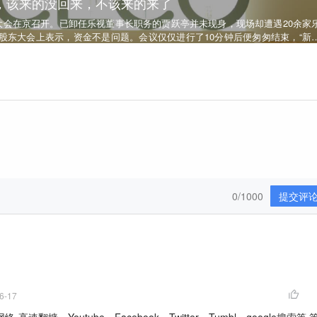
会，该来的没回来，不该来的来了
东大会在京召开。已卸任乐视董事长职务的贾跃亭并未现身，现场却遭遇20余家
股东大会上表示，资金不是问题。会议仅仅进行了10分钟后便匆匆结束，“新
0/1000
提交评
6-17