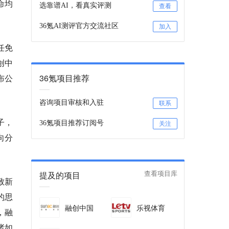
命均
选靠谱AI，看真实评测
查看
36氪AI测评官方交流社区
加入
任免
创中
布公
36氪项目推荐
咨询项目审核和入驻
联系
子，
36氪项目推荐订阅号
关注
向分
提及的项目
查看项目库
致新
的思
融创中国
乐视体育
，融
诸如