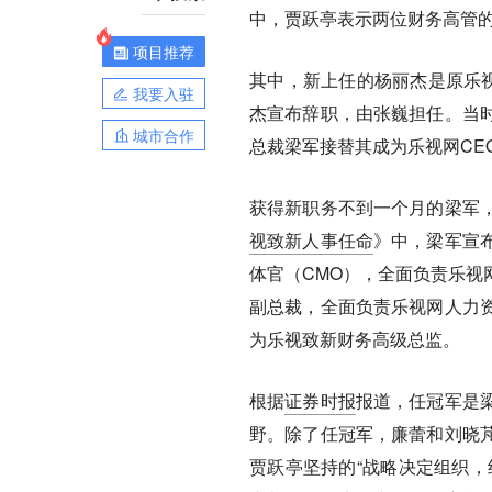
中，贾跃亭表示两位财务高管的
项目推荐
其中，新上任的杨丽杰是原乐视
我要入驻
杰宣布辞职，由张巍担任。当
城市合作
总裁梁军接替其成为乐视网CE
获得新职务不到一个月的梁军
视致新人事任命
》中，梁军宣
体官（CMO），全面负责乐视
副总裁，全面负责乐视网
人力
为乐视致新
财务高级
总监。
根据
证券时报
报道，任冠军是
野。除了任冠军，廉蕾和刘晓
贾跃亭坚持的“战略决定组织，