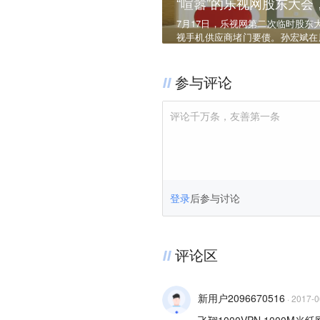
“喧嚣”的乐视网股东大
7月17日，乐视网第二次临时股
视手机供应商堵门要债。孙宏斌在
门”孙宏斌能帮乐视翻盘吗？
参与评论
评论千万条，友善第一条
登录
后参与讨论
评论区
新用户2096670516
·
2017-0