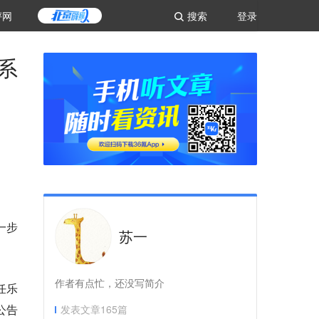
评网
搜索
登录
系
一步
苏一
作者有点忙，还没写简介
任乐
公告
发表文章
165
篇