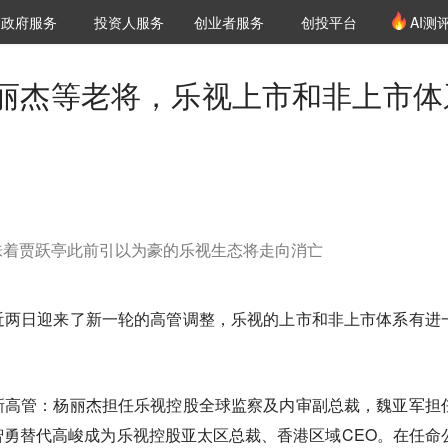
创投发布
项目推荐
核心服务
LP源计划
政府服务
投资人服务
创业者服务
创投平台
AI测
36氪Pro
VClub
VClub投资机构库
创投氪堂
城市之窗
投资机构职位推介
企业入驻
投资人认证
丽杰等老将，乐视上市和非上市体
味着贾跃亭此前引以为豪的乐视生态将走向消亡
近两日迎来了新一轮的高管调整，乐视的上市和非上市体系有进
新高管：杨丽杰担任乐视控股全球监察及内审副总裁，魏亚军担
勇替代高峻成为乐视控股亚太区总裁、香港区域CEO。在任命