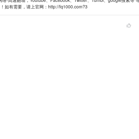
络-高速翻墙，Youtube、Facebook、Twitter、Tumbl、google搜索等 
如有需要，请上官网：http://fq1000.com?3
利益，看后期发展了，还是很佩服贾的
商业
热门推荐
合作伙伴
热门资讯