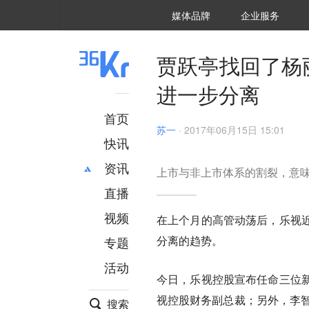
36氪Auto
数字时氪
企业号
未来消费
智能涌现
未来城市
启动Power on
媒体品牌
企业服务
企服点评
36氪出海
36氪研究院
潮生TIDE
36氪企服点评
36Kr研究院
36氪财经
职场bonus
36碳
后浪研究所
36Kr创新咨询
暗涌Waves
硬氪
氪睿研究院
贾跃亭找回了杨
进一步分离
首页
苏一
·
2017年06月15日 15:01
快讯
资讯
上市与非上市体系的割裂，意
直播
最新
推荐
创投
财经
视频
在上个月的高管动荡后，乐视
汽车
AI
分离的趋势。
专题
科技
项目推荐
活动
专精特新
安徽
今日，乐视控股宣布任命三位
视控股财务副总裁；另外，李智
搜索