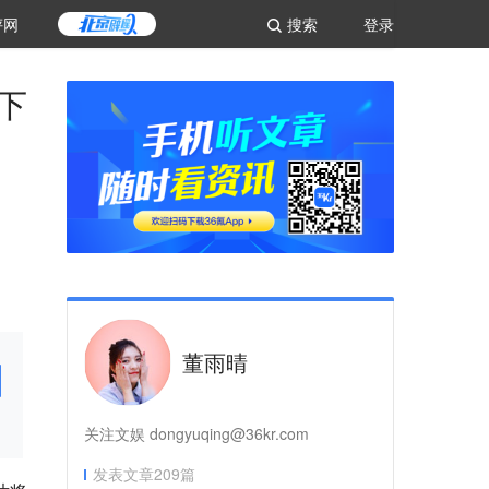
评网
搜索
登录
买下
董雨晴
关注文娱 dongyuqing@36kr.com
发表文章
209
篇