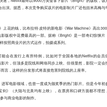
决逐，Netflix最终以9000万美金拿下影片《Bright》的版权，
合出演。据悉，本次竞争购买该片的电影制片厂还包括米高梅与
ght》上花的钱，比布拉特·皮特的新电影《War Machine》高出30
所有电影版权中花费最高的一部。据称《Bright》是一部奇幻惊悚片
一样按照商业片的方式运作，拍摄成系列。
》可能会在发行上有所特例，比如对于全国各地的Netflix的会员
该影片，但顶多是院线和网络同步上映。但很显然，影院一定会
影而言，这样的分发形式将直接危害到院线的上座率。
境之兽》进军电影领域，也曾一度成为颁奖季的热门影片。但是今年初
宝剑》（大陆与北美均有上映），在票房和口碑方面都不理想
有意参与商业电影的制作。