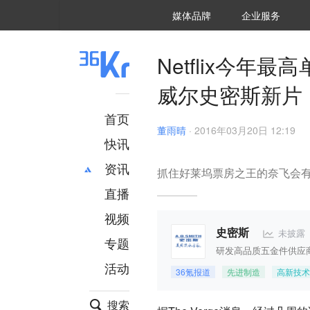
36氪Auto
数字时氪
企业号
未来消费
智能涌现
未来城市
启动Power on
媒体品牌
企业服务
企服点评
36氪出海
36氪研究院
潮生TIDE
36氪企服点评
36Kr研究院
36氪财经
职场bonus
36碳
后浪研究所
36Kr创新咨询
暗涌Waves
硬氪
氪睿研究院
Netflix今年
威尔史密斯新片
首页
董雨晴
·
2016年03月20日 12:19
快讯
资讯
抓住好莱坞票房之王的奈飞会
直播
最新
推荐
创投
财经
视频
汽车
AI
未披露
史密斯
专题
科技
项目推荐
研发高品质五金件供应
活动
专精特新
安徽
36氪报道
先进制造
高新技术
搜索