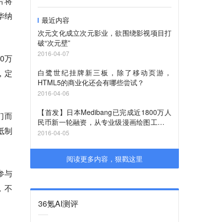
该片将
华纳
最近内容
次元文化成立次元影业，欲围绕影视项目打
破“次元壁”
2016-04-07
00万
，定
白鹭世纪挂牌新三板，除了移动页游，
HTML5的商业化还会有哪些尝试？
2016-04-06
【首发】日本Medibang已完成近1800万人
们而
民币新一轮融资，从专业级漫画绘图工具切
抵制
IP市场
2016-04-05
阅读更多内容，狠戳这里
参与
，不
36氪AI测评