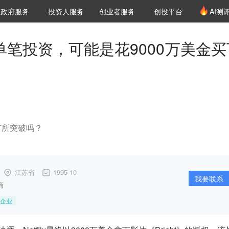
创投发布
项目推荐
核心服务
LP源计划
政府服务
投资人服务
创业者服务
创投平台
AI测
36氪Pro
VClub
VClub投资机构库
创投氪堂
城市之窗
投资机构职位推介
企业入驻
投资人认证
最高单笔投资，可能是花9000万美金
有所突破吗？
江苏省
1995-10
我要联系
商
企业