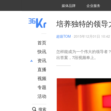
36氪Auto
数字时氪
企业号
未来消费
智能涌现
未来城市
启动Power on
媒体品牌
企业服务
企服点评
36氪出海
36氪研究院
潮生TIDE
36氪企服点评
36Kr研究院
36氪财经
职场bonus
36碳
后浪研究所
36Kr创新咨询
暗涌Waves
硬氪
氪睿研究院
培养独特的领导
超级TOM
·
2015年12月01日 10:42
首页
快讯
怎样能成为一个伟大的领导者？
出答案，7段视频奉上。
资讯
直播
最新
推荐
创投
财经
视频
汽车
AI
专题
科技
项目推荐
活动
专精特新
安徽
搜索