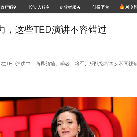
创投发布
项目推荐
核心服务
LP源计划
政府服务
投资人服务
创业者服务
创投平台
AI测
36氪Pro
VClub
VClub投资机构库
创投氪堂
城市之窗
投资机构职位推介
企业入驻
投资人认证
力，这些TED演讲不容错过
在TED演讲中，商界领袖、学者、将军、乐队指挥等从不同视