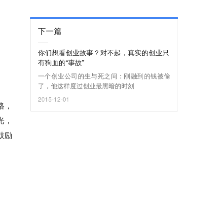
下一篇
你们想看创业故事？对不起，真实的创业只
有狗血的“事故”
一个创业公司的生与死之间：刚融到的钱被偷
了，他这样度过创业最黑暗的时刻
2015-12-01
格，
光，
鼓励