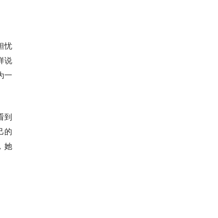
担忧
样说
为一
看到
己的
，她
。