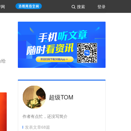
评网
搜索
登录
角给
超级TOM
作者有点忙，还没写简介
发表文章
68
篇