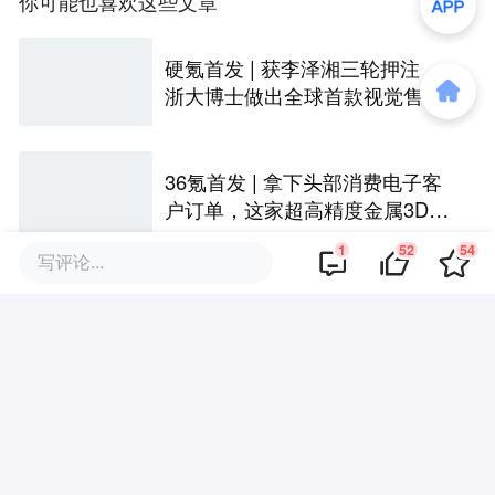
你可能也喜欢这些文章
硬氪首发 | 获李泽湘三轮押注，
浙大博士做出全球首款视觉售后
技术客服机器人
36氪首发 | 拿下头部消费电子客
户订单，这家超高精度金属3D打
印公司完成Pre-A轮融资
1
52
54
写评论...
赋予机器人“空间直觉”，「Ommo
Technologies」获数千万美元A轮
融资｜36氪首发
36氪首发 | 清华系物理AI基建初
创再融数千万美元，数据设备进
入全球化规模交付