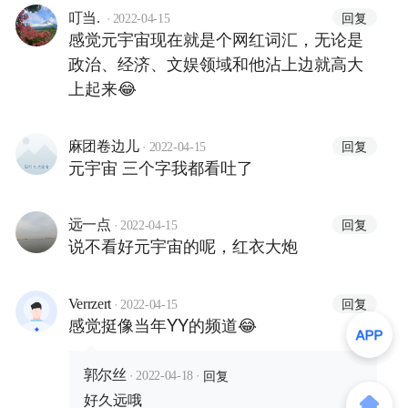
·
回复
叮当.
2022-04-15
感觉元宇宙现在就是个网红词汇，无论是
政治、经济、文娱领域和他沾上边就高大
上起来😂
·
回复
麻团卷边儿
2022-04-15
元宇宙 三个字我都看吐了
·
回复
远一点
2022-04-15
说不看好元宇宙的呢，红衣大炮
·
回复
Verrzert
2022-04-15
感觉挺像当年YY的频道😂
·
·
回复
郭尔丝
2022-04-18
好久远哦