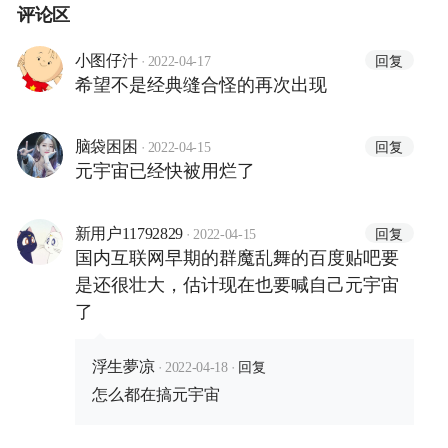
评论区
·
回复
小图仔汁
2022-04-17
希望不是经典缝合怪的再次出现
·
回复
脑袋困困
2022-04-15
元宇宙已经快被用烂了
·
回复
新用户11792829
2022-04-15
国内互联网早期的群魔乱舞的百度贴吧要
是还很壮大，估计现在也要喊自己元宇宙
了
·
·
回复
浮生夢凉
2022-04-18
怎么都在搞元宇宙