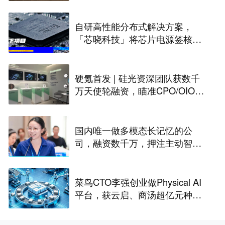
自研高性能分布式解决方案，
「芯晓科技」将芯片电源签核周
期从几周缩短至几天 | 水下项目
硬氪首发 | 硅光资深团队获数千
万天使轮融资，瞄准CPO/OIO下
一代光互连解决方案
国内唯一做多模态长记忆的公
司，融资数千万，押注主动智能
｜涌现新项目
菜鸟CTO李强创业做Physical AI
平台，获云启、商汤超亿元种子
轮融资｜硬氪首发