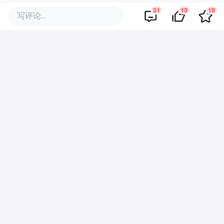
享同一套底层逻辑，即把他们看作是现实生
31
13
18
写评论...
活中的“偶像”，既需要维护他们的声誉和在
游戏里的出场率，也需要花钱上供。
和国内擅长的内购制的手游相比，热门的日
乙大多是买断制设计，相比于不断更新的国
乙，更倾向于连续产出续作，这也是日乙的
玩家环境相对单纯的原因——玩家的战斗并
不会帮助到他们所倾心的纸片人。
所以，看起来解决乙游圈撕X问题很简单，
不逼氪就没事了。但在国内现在的手游环境