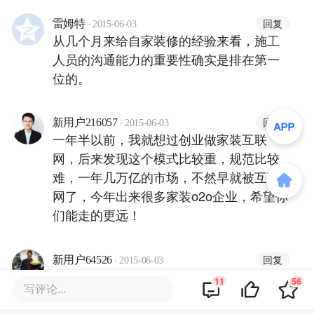
·
回复
雷姆特
2015-06-03
从几个月来给自家装修的经验来看，施工
人员的沟通能力的重要性确实是排在第一
位的。
·
回复
新用户216057
2015-06-03
一年半以前，我就想过创业做家装互联
网，后来发现这个模式比较重，规范比较
难，一年几万亿的市场，不然早就被互联
网了，今年出来很多家装o2o企业，希望你
们能走的更远！
·
回复
新用户64526
2015-06-03
切入点不错，农民工这个领域是红海，非
11
56
写评论...
常期待今后的发展。