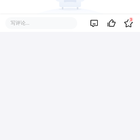
3
写评论...
暂无评论
商业策划
商务合作
关于我们
加入我们
联系我们
城市加盟
寻求报道
我要入驻
投资者关系
违法和不良信息、未成年人保护举报电话：010-89650707
举报邮箱：jubao@36kr.com 网上有害信息举报