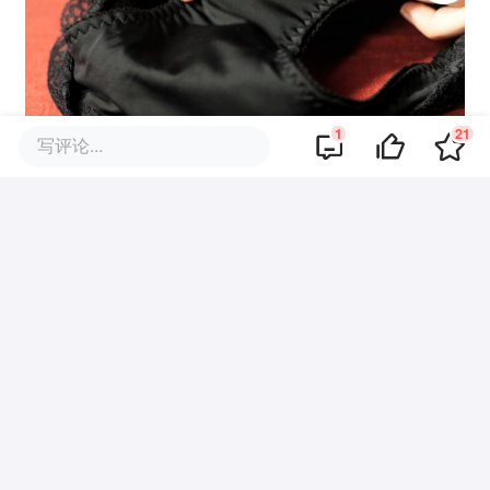
1
21
写评论...
这倒不是说要取代姨妈巾的节奏，不过显然
无须在“事发之时”着急忙慌地到处找超市和
WC 了，况且发朋友圈也未必会有人给你
送。。。
Hardware is the new sexy.