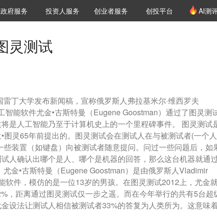
创投发布
项目推荐
核心服务
LP源计划
政府服务
投资人服务
创业者服务
创投平台
AI测
36氪Pro
VClub
VClub投资机构库
创投氪堂
城市之窗
投资机构职位推介
企业入驻
投资人认证
图灵测试
英国雷丁大学发布新闻稿，宣称俄罗斯人弗拉基米尔·维西罗夫
创立的人工智能软件尤金•古斯特曼（Eugene Goostman）通过了图灵测
将是人工智能乃至于计算机史上的一个里程碑事件。 图灵测试
•图灵65年前提出的。图灵测试会在测试人在与被测试者(一个
一些装置（如键盘）向被测试者随意提问。问过一些问题后，如
测试人确认出哪个是人、哪个是机器的回答，那么这台机器就通
古斯特曼（Eugene Goostman）是由俄罗斯人Vladimir
的智能软件，模仿的是一位13岁的男孩。在图灵测试2012上，尤金
.2%，距离通过图灵测试仅一步之遥。而在今年举行的共有5台超
金设法让测试人相信被测试者33%的答复为人类所为。这意味
。