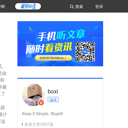
评网
搜索
登录
试。
是由
人和
果被
boxi
过了
编译
就获
Keep It Simple, Stupid!
级计
着这
发表文章
2997
篇