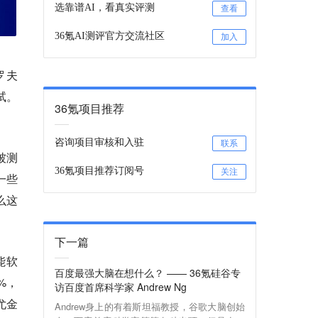
选靠谱AI，看真实评测
查看
36氪AI测评官方交流社区
加入
罗夫
测试。
36氪项目推荐
咨询项目审核和入驻
联系
被测
36氪项目推荐订阅号
关注
一些
么这
下一篇
智能软
百度最强大脑在想什么？ —— 36氪硅谷专
%，
访百度首席科学家 Andrew Ng
尤金
Andrew身上的有着斯坦福教授，谷歌大脑创始