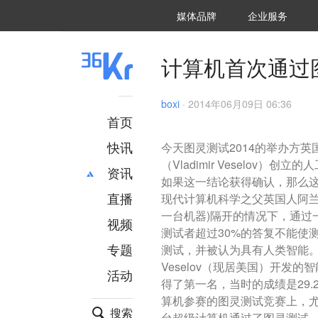
36氪Auto
数字时氪
企业号
未来消费
智能涌现
未来城市
启动Power on
媒体品牌
企业服务
企服点评
36氪出海
36氪研究院
潮生TIDE
36氪企服点评
36Kr研究院
36氪财经
职场bonus
36碳
后浪研究所
36Kr创新咨询
暗涌Waves
硬氪
氪睿研究院
计算机首次通过
boxi
·
2014年06月09日 06:36
首页
快讯
今天图灵测试2014的举办方
（Vladimir Veselov）
资讯
如果这一结论获得确认，那么这
直播
最新
推荐
现代计算机科学之父英国人阿兰
一台机器)隔开的情况下，通过
创投
财经
视频
测试者超过30%的答复不能使
汽车
AI
专题
测试，并被认为具有人类智能。 尤金•
科技
项目推荐
Veselov（现居美国）开发
活动
专精特新
安徽
得了第一名，当时的成绩是29
算机参赛的图灵测试竞赛上，尤
搜索
台超级计算机通过了图灵测试