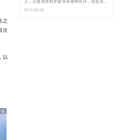
人，百度首席科学家等等各种光环，但是在光
环的背后，我看到是其实是一个亲切，谦逊，
2014-06-09
有着笃定信念的学者，一个甚为可爱的丈夫。
Andrew总是能保持着对未知事物的好奇心，在
比之
采访前拿着我的米3把玩了很久；Andrew讲话
首次
声音不大，给人娓娓道来的平静感；下面，我
们就来和Andrew一起，聊聊他对在线教育的愿
景，聊聊他作为百度首席科学教，对未来大数
据和深度学习的看法。
，以
专题