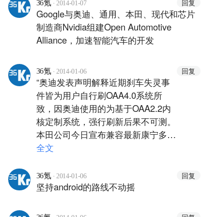
·
回复
36氪
2014-01-07
Google与奥迪、通用、本田、现代和芯片
制造商Nvidia组建Open Automotive
Alliance，加速智能汽车的开发
·
回复
36氪
2014-01-06
“奥迪发表声明解释近期刹车失灵事
件皆为用户自行刷OAA4.0系统所
致，因奥迪使用的为基于OAA2.2内
核定制系统，强行刷新后果不可测。
本田公司今日宣布兼容最新康宁多功
能风挡玻璃，但使用公版玻璃驱动的
全文
用户将无法开启防炫光模式。通用已
修复‘在任意输入设备前做拧钥匙动
·
回复
36氪
2014-01-06
坚持android的路线不动摇
作将导致车辆重启’Bug”
·