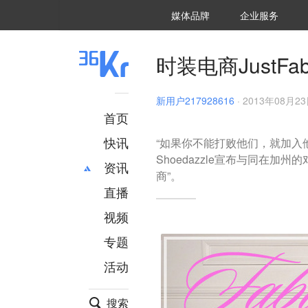
36氪Auto
数字时氪
企业号
未来消费
智能涌现
未来城市
启动Power on
媒体品牌
企业服务
企服点评
36氪出海
36氪研究院
潮生TIDE
36氪企服点评
36Kr研究院
36氪财经
职场bonus
36碳
后浪研究所
36Kr创新咨询
暗涌Waves
硬氪
氪睿研究院
时装电商JustFab
新用户217928616
·
2013年08月23日
首页
快讯
“如果你不能打败他们，就加入他
Shoedazzle宣布与同在加
资讯
商”。
直播
最新
推荐
创投
财经
视频
汽车
AI
专题
科技
项目推荐
活动
专精特新
安徽
搜索