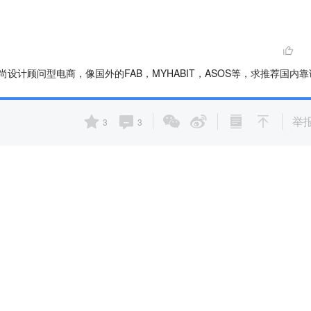
设计顾问型电商，像国外的FAB，MYHABIT，ASOS等，求推荐国内靠
举
3
3
入他们！够有深意~
商业