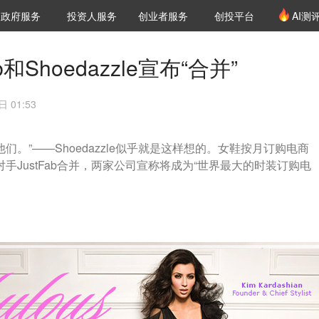
创投发布
项目推荐
核心服务
LP源计划
政府服务
投资人服务
创业者服务
创投平台
AI测
36氪Pro
VClub
VClub投资机构库
创投氪堂
城市之窗
投资机构职位推介
企业入驻
投资人认证
和Shoedazzle宣布“合并”
 01:53
们。”——Shoedazzle似乎就是这样想的。女鞋按月订购电商
州的对手JustFab合并，两家公司宣称将成为“世界最大的时装订购电