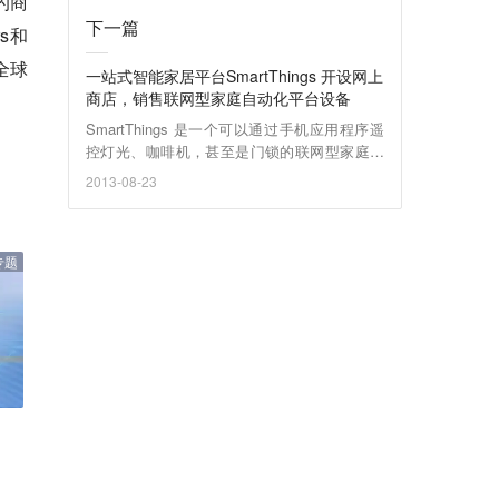
的商
下一篇
rs和
，全球
一站式智能家居平台SmartThings 开设网上
商店，销售联网型家庭自动化平台设备
SmartThings 是一个可以通过手机应用程序遥
控灯光、咖啡机，甚至是门锁的联网型家庭自
动化平台。其刚推出的网上商店专门销售Smar
2013-08-23
tThings本品牌以及可与其对接的第三方家居自
动化设备。
专题