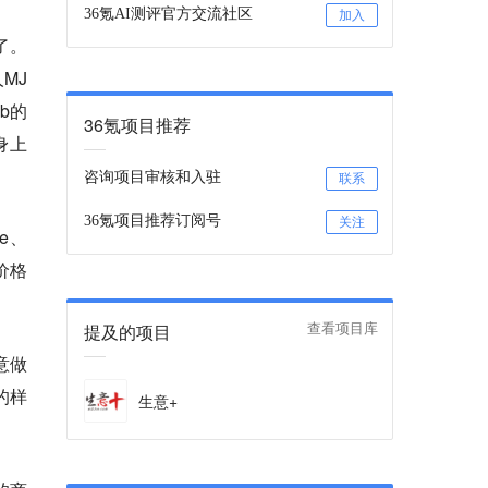
36氪AI测评官方交流社区
加入
”了。
人MJ
ab的
36氪项目推荐
身上
咨询项目审核和入驻
联系
36氪项目推荐订阅号
关注
e、
价格
提及的项目
查看项目库
生意做
的样
生意+
。