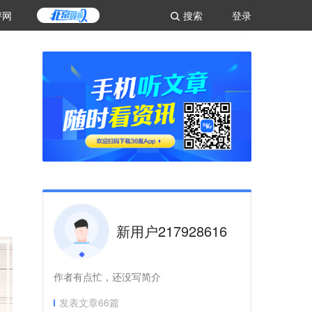
评网
搜索
登录
新用户217928616
作者有点忙，还没写简介
发表文章
66
篇