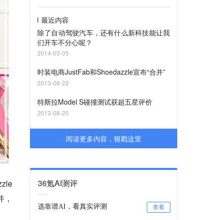
最近内容
除了自动驾驶汽车，还有什么新科技能让我
们开车不分心呢？
2014-03-05
时装电商JustFab和Shoedazzle宣布“合并”
2013-08-23
特斯拉Model S碰撞测试获超五星评价
2013-08-20
阅读更多内容，狠戳这里
36氪AI测评
zle
并，
选靠谱AI，看真实评测
查看