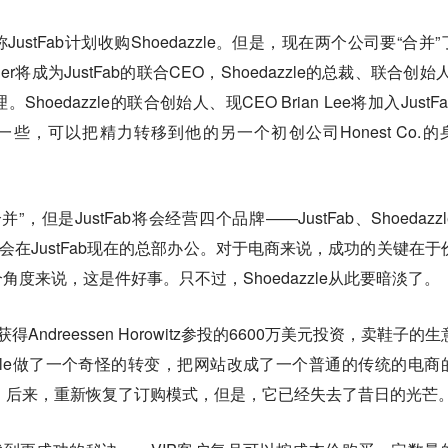
称JustFab计划收购Shoedazzle。但是，现在两个公司要“合并
Ressler将成为JustFab的联合CEO，Shoedazzle的总裁、联合创始
。Shoedazzle的联合创始人、现CEO Brian Lee将加入JustF
一些，可以把精力转移到他的另一个初创公司Honest Co.的
但是JustFab将会经营四个品牌——JustFab、Shoedazzl
，而两家将会在JustFab现在的总部办公。对于电商来说，成功的关键在于
度来说，这是件好事。只不过，Shoedazzle从此要暗淡了。
曾获得Andreessen Horowitz参投的6600万美元投资，卖鞋子的
azzle做了一个奇怪的转变，把网站改成了一个普通的传统的电商
，后来，重新恢复了订购模式，但是，它已经失去了昔日的光芒