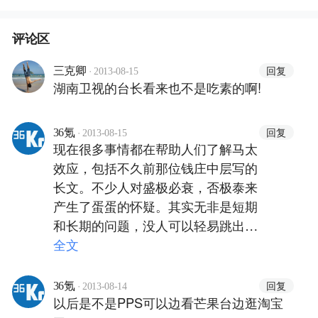
评论区
·
回复
三克卿
2013-08-15
湖南卫视的台长看来也不是吃素的啊!
·
回复
36氪
2013-08-15
现在很多事情都在帮助人们了解马太
效应，包括不久前那位钱庄中层写的
长文。不少人对盛极必衰，否极泰来
产生了蛋蛋的怀疑。其实无非是短期
和长期的问题，没人可以轻易跳出时
代的局限。有时目光短浅不是坏事，
全文
但总有些人，会穿越自身的时空和立
场，而且他们不需要凡人的仰望。
·
回复
36氪
2013-08-14
以后是不是PPS可以边看芒果台边逛淘宝