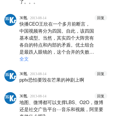
了。。。
·
回复
36氪
2013-08-14
快播CEO王欣在一个多月前断言，
中国视频将分为四国。自此，该四国
基本成型。当然，其实四个大阵营有
各自的特点和内部的矛盾。优土组合
是最跌人眼镜的，这个合并的失败
（在一定程度上可以这么说）的本源
全文
应该是只是公司层面的接近，而不是
文化、灵魂等的融合（套用蔡洪平
·
回复
36氪
2013-08-14
pptv恐怕要毁在芒果的神剧上啊
语）。期待这次是不一样的结局。
·
回复
36氪
2013-08-14
地图、微博都可以支撑LBS、O2O，微博
还是社交广告平台⋯音乐和视频，阿里要
来做什么呢?