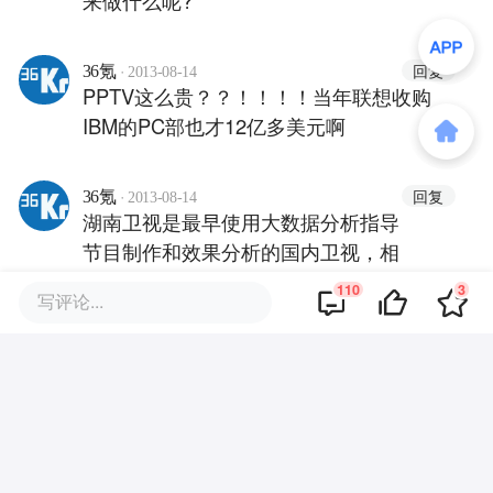
·
回复
36氪
2013-08-14
PPTV这么贵？？！！！！当年联想收购
IBM的PC部也才12亿多美元啊
·
回复
36氪
2013-08-14
湖南卫视是最早使用大数据分析指导
节目制作和效果分析的国内卫视，相
信阿里是看中了这一点。湖南卫视的
110
3
写评论...
强项是节目制作，这是任何网络视频
公司都比不了的，阿里的强大在于网
络和数据处理能力，感觉阿里是要做
全文
国内的Netflix，但是走的是另一条
路。
·
回复
36氪
2013-08-14
又一个视频被收购了。。