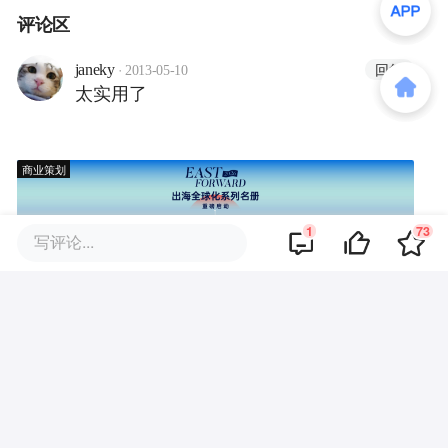
评论区
·
回复
janeky
2013-05-10
太实用了
商业策划
1
73
写评论...
商务合作
关于我们
加入我们
联系我们
城市加盟
寻求报道
我要入驻
投资者关系
违法和不良信息、未成年人保护举报电话：010-89650707
举报邮箱：jubao@36kr.com 网上有害信息举报
© 2011~
2026
北京多氪信息科技有限公司 |
京ICP备12031756号-6
|
京ICP证150143号
| 京公网安备11010502057322号