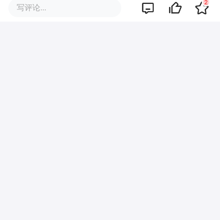
2
写评论...
暂无评论
商业策划
商务合作
关于我们
加入我们
联系我们
城市加盟
寻求报道
我要入驻
投资者关系
违法和不良信息、未成年人保护举报电话：010-89650707
举报邮箱：jubao@36kr.com 网上有害信息举报
© 2011~
2026
北京多氪信息科技有限公司 |
京ICP备12031756号-6
|
京ICP证150143号
| 京公网安备11010502057322号