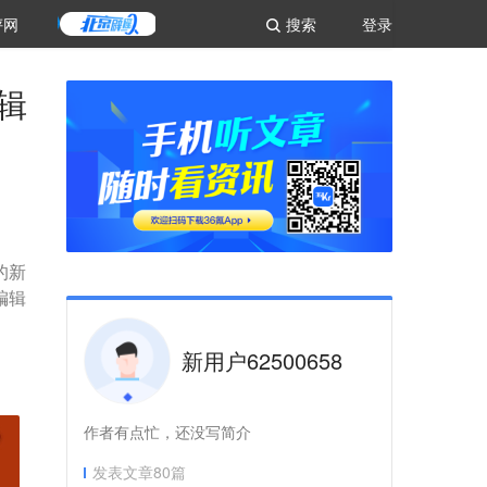
评网
搜索
登录
辑
样的新
编辑
新用户62500658
作者有点忙，还没写简介
发表文章
80
篇