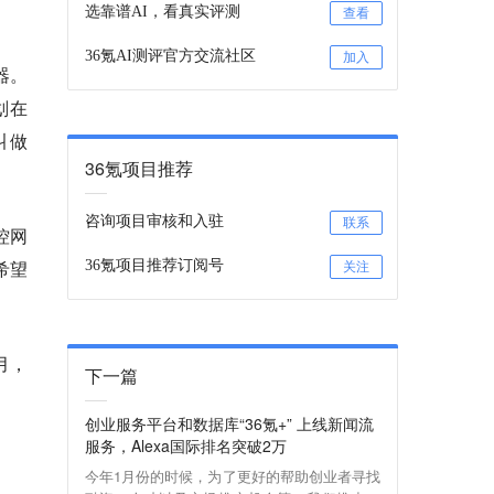
选靠谱AI，看真实评测
查看
36氪AI测评官方交流社区
加入
器。
划在
叫做
36氪项目推荐
咨询项目审核和入驻
联系
控网
希望
36氪项目推荐订阅号
关注
月，
下一篇
创业服务平台和数据库“36氪+” 上线新闻流
服务，Alexa国际排名突破2万
今年1月份的时候，为了更好的帮助创业者寻找