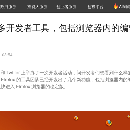
创投发布
项目推荐
核心服务
LP源计划
政府服务
投资人服务
创业者服务
创投平台
AI测
36氪Pro
VClub
VClub投资机构库
创投氪堂
城市之窗
投资机构职位推介
企业入驻
投资人认证
推出更多开发者工具，包括浏览器内的编
 03:54
 News 和 Twitter 上举办了一次开发者活动，问开发者们想看到什么
irefox 的工具团队已经开发出了几个新功能，包括浏览器内的
入 Firefox 浏览器的稳定版。