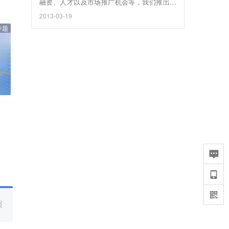
融资、人才以及市场推广机会等，我们推出了
创业服务平台和数据库36氪+ 。通过这个平
2013-03-19
台，创业者可以直接和国际国内一线投资人沟
专题
通、获得众多科技媒体的报道。今天，我们非
常高兴的同大家分享一组关于36氪+ 最新的数
据：截至今天，总共已有超过9000个项目入
驻，创业者和投资人对接超过500次，报道创业
项目超过1700次，Alexa国际排名突破2万。同
时我们还新上线了一项功能“新闻流”。
报