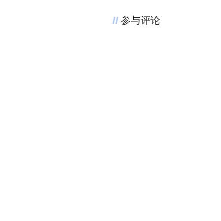
参与评论
评论千万条，友善第一条
登录
后参与讨论
评论区
新用户384970
·
2013-03-19
抢个沙发