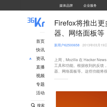
36氪Auto
数字时氪
企业号
未来消费
智能涌现
未来城市
启动Power on
媒体品牌
企业服务
企服点评
36氪出海
36氪研究院
潮生TIDE
36氪企服点评
36Kr研究院
36氪财经
职场bonus
36碳
后浪研究所
36Kr创新咨询
暗涌Waves
硬氪
氪睿研究院
Firefox将
器、网络面板等
首页
新用户62500658
·
2013年03月19日
快讯
资讯
上周，Mozilla 在 Hacker
工具和功能。根据收到的反馈，F
直播
最新
推荐
器、网络面板等。这些功能将很快进
创投
财经
视频
汽车
AI
专题
科技
项目推荐
活动
专精特新
安徽
搜索