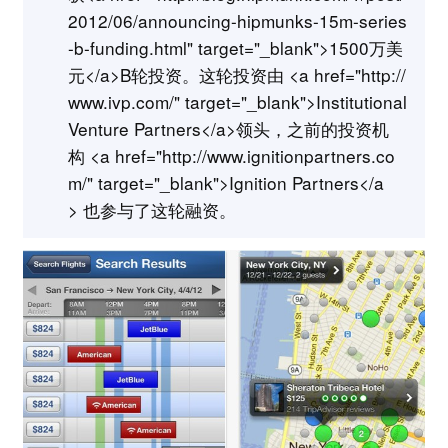
2012/06/announcing-hipmunks-15m-series
-b-funding.html" target="_blank">1500万美
元</a>B轮投资。这轮投资由 <a href="http://
www.ivp.com/" target="_blank">Institutional
Venture Partners</a>领头，之前的投资机
构 <a href="http://www.ignitionpartners.co
m/" target="_blank">Ignition Partners</a
> 也参与了这轮融资。