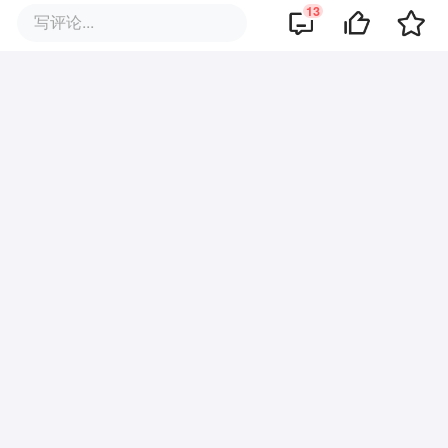
13
写评论...
·
回复
36氪
2015-03-22
图形化和智能化，可以革了很多貌似已经
十分成熟的商业模式，人类越来越懒，对
文字内容越来越没兴致，也是趋势吧
·
回复
36氪
2015-03-22
每个行业都有这样的机会：用全新的体验
和技术满足（新）用户越来越挑剔的需
求。
查看更多评论
商业策划