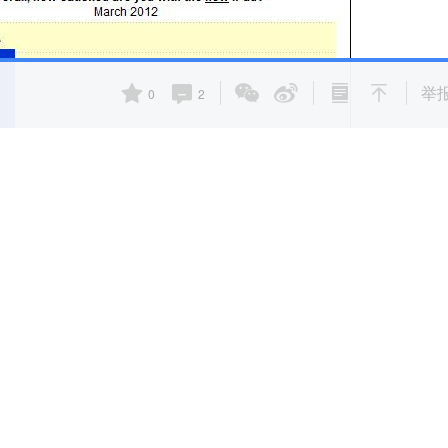
举
0
2
最新iPad的满意度更高，非常满意的用户从74%上升到了82%
*