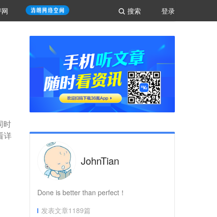
评网
搜索
登录
同时
看详
JohnTian
Done is better than perfect！
发表文章
1189
篇