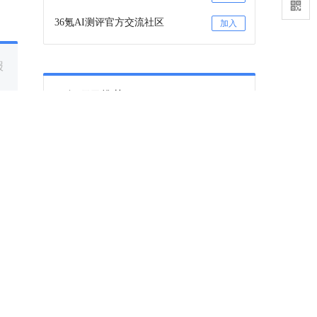
36氪AI测评官方交流社区
加入
报
36氪项目推荐
咨询项目审核和入驻
联系
36氪项目推荐订阅号
关注
下一篇
运用社交媒体易犯的12种错误
社交媒体不仅已融入我们的日常生活，更成为
现在商业不可忽视的一部分。如何才能最大化
的利用社交媒体，让其成为自己加分项而非减
2012-04-02