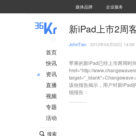
36氪Auto
数字时氪
企业号
未来消费
智能涌现
未来城市
启动Power on
媒体品牌
企业服务
企服点评
36氪出海
36氪研究院
潮生TIDE
36氪企服点评
36Kr研究院
36氪财经
职场bonus
36碳
后浪研究所
36Kr创新咨询
暗涌Waves
硬氪
氪睿研究院
新iPad上市2
JohnTian
·
2012年04月02日 14:09
首页
快讯
苹果的新iPad已经上市两周时
href="http://www.changewaver
资讯
target="_blank">Ch
直播
最新
推荐
该份报告揭示，用户对新iPad
细报告：
创投
财经
视频
汽车
AI
专题
科技
项目推荐
活动
专精特新
安徽
搜索