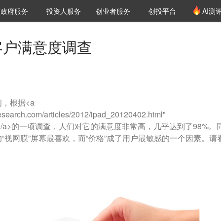
创投发布
项目推荐
核心服务
LP源计划
政府服务
投资人服务
创业者服务
创投平台
AI测
36氪Pro
VClub
VClub投资机构库
创投氪堂
城市之窗
投资机构职位推介
企业入驻
投资人认证
周客户满意度调查
间，根据<a
esearch.com/articles/2012/ipad_20120402.html"
angewave</a>的一项调查，人们对它的满意度非常高，几乎达到了98%。
的“视网膜”屏幕最喜欢，而“价格”成了用户最敏感的一个因素。请