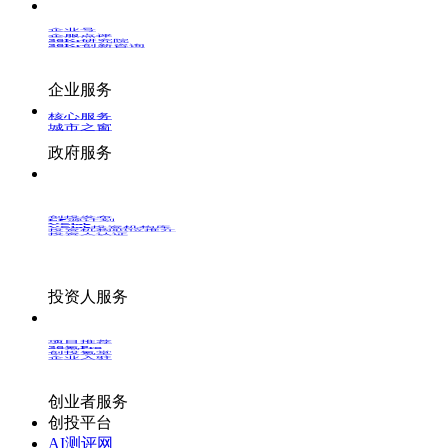
企业号
企服点评
36Kr研究院
36Kr创新咨询
企业服务
核心服务
城市之窗
政府服务
创投发布
LP源计划
VClub
VClub投资机构库
投资机构职位推介
投资人认证
投资人服务
项目推荐
36氪Pro
创投氪堂
企业入驻
创业者服务
创投平台
AI测评网