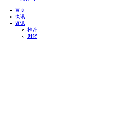
首页
快讯
资讯
推荐
财经
AI
项目推荐
安徽
最新
创投
汽车
科技
专精特新
直播
视频
专题
活动
搜索
项目推荐
我要入驻