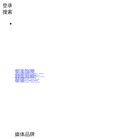
登录
搜索
36氪Auto
数字时氪
未来消费
智能涌现
未来城市
启动Power on
36氪出海
36氪研究院
潮生TIDE
36氪企服点评
36氪财经
职场bonus
36碳
后浪研究所
暗涌Waves
硬氪
氪睿研究院
媒体品牌