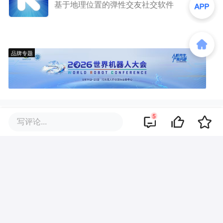
基于地理位置的弹性交友社交软件
品牌专题
5
评论区
写评论...
·
回复
36氪
2015-03-22
那个视屏好搞笑哦~~呵呵~~赞一个~~~也
支持一下kk~~~
·
回复
36氪
2015-03-22
支持一下娘子代言的软件吧，哈哈