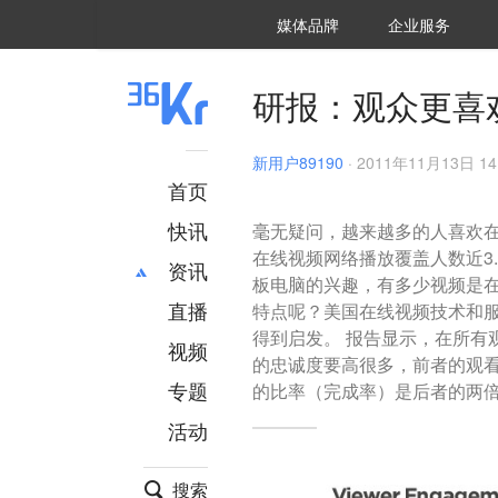
36氪Auto
数字时氪
企业号
未来消费
智能涌现
未来城市
启动Power on
媒体品牌
企业服务
企服点评
36氪出海
36氪研究院
潮生TIDE
36氪企服点评
36Kr研究院
36氪财经
职场bonus
36碳
后浪研究所
36Kr创新咨询
暗涌Waves
硬氪
氪睿研究院
研报：观众更喜
新用户89190
·
2011年11月13日 14
首页
快讯
毫无疑问，越来越多的人喜欢在
在线视频网络播放覆盖人数近3.
资讯
板电脑的兴趣，有多少视频是
直播
最新
推荐
特点呢？美国在线视频技术和服
得到启发。 报告显示，在所有
创投
财经
视频
的忠诚度要高很多，前者的观看
汽车
AI
专题
的比率（完成率）是后者的两
科技
项目推荐
活动
专精特新
安徽
搜索