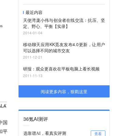
最近内容
天使湾庞小伟与创业者在线交流：抗压、坚
定、野心、平衡【实录】
2014-01-04
移动聊天应用KK觅友发布4.0更新，让用户
可以选择不同的城市交友
2011-12-21
研报：观众更喜欢在平板电脑上看长视频
2011-11-13
阅读更多内容，狠戳这里
36氪AI测评
中国
和平
选靠谱AI，看真实评测
查看