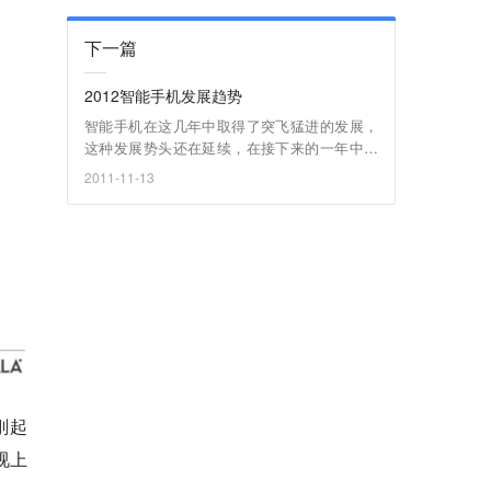
下一篇
2012智能手机发展趋势
智能手机在这几年中取得了突飞猛进的发展，
这种发展势头还在延续，在接下来的一年中，
智能手机的发展趋势会是怎样的呢？ 1. 四核
2011-11-13
处理器时代的即将到来 今年的智能手机使用的
处理器主要还是双核处理器，2012年，更多的
智能手机将运行4核处理器。前几天我们刚报道
过一款4核处理器Tegra 3，这是世界上首款4核
心移动芯片，性能表现要优于之前双核心的Teg
ra芯片3倍，在多任务处理，网络浏览和应用表
现流畅度上都有明显提升。
刚起
视上