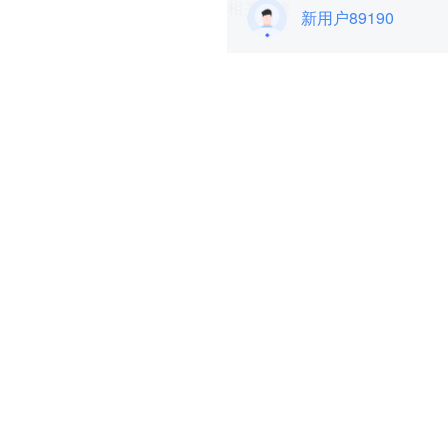
相关连接
新用户89190
Ooyala专注于为大型
TMG（Telegraph Media 
Omnimedia）、戴尔、通用磨坊（
总体而言，Ooyala拥有超过
该公司今年9月份宣称摩托罗
罗拉移动已于8月份被Google
via
TC
本文由「
新用户89190
」原创出品，
项目推荐