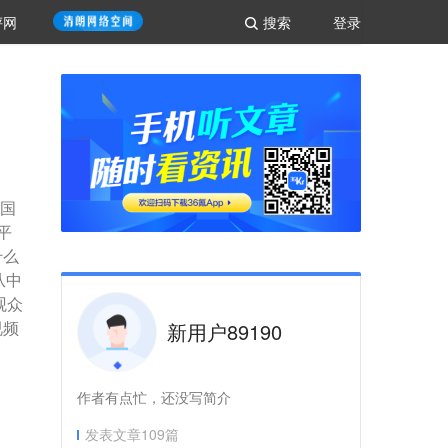
评网
搜索
登录
中国
平
什么
从中
观众
视频
新用户89190
作者有点忙，还没写简介
发表文章
109
篇