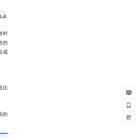
放时
数的
会成
造比
面的