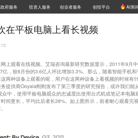
创投发布
项目推荐
核心服务
LP源计划
政府服务
投资人服务
创业者服务
创投平台
AI测
36氪Pro
VClub
VClub投资机构库
创投氪堂
城市之窗
投资机构职位推介
企业入驻
投资人认证
欢在平板电脑上看长视频
:12
网上观看在线视频。艾瑞咨询最新研究数据显示，2011年9月
7亿，较8月份的3.6亿人环比增加3.3%。那么，随着智能手机和
在这两种设备上观看的呢，用户在这两种设备上看视频的时候有
务提供商Ooyala刚刚发布了第三季度的研究报告，或许我们能
观众中，使用平板电脑观众的忠诚度比使用台式机或笔记本电脑
时间更长，平均比后者长28%。如上图所示，前者耐心观看完
倍。