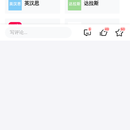
英汉思
达拉斯
及美医疗
健康+
6
49
60
写评论...
展开更多
品牌专题
评论区
·
回复
氪友TFFL
2022-03-12
人都有老去,举步维艰的一天👴🏻👵🏻，这