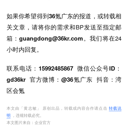
如果你希望
，或
得到36氪广东的报道
转载相
，请将你的需求和BP发送至指定邮
关文章
箱：
。我们将在24
guangdong@36kr.com
小时内回复。
联系电话：15992485867 微信公众号ID：
gd36kr 官方微博：@36氪广东 抖音：湾
区会氪
本文由「
黄志敏
」 原创出品，转载或内容合作请点击
转载说
明
，违规转载必究。
本文图片来自：
企业官方