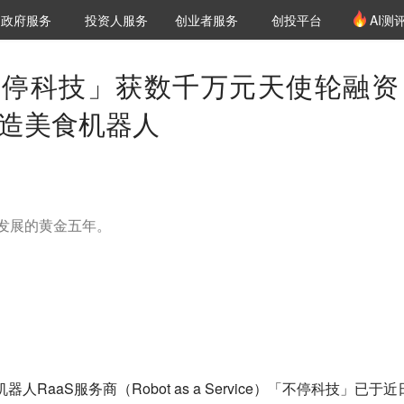
创投发布
项目推荐
核心服务
LP源计划
政府服务
投资人服务
创业者服务
创投平台
AI测
36氪Pro
VClub
VClub投资机构库
创投氪堂
城市之窗
投资机构职位推介
企业入驻
投资人认证
不停科技」获数千万元天使轮融资
打造美食机器人
速发展的黄金五年。
人RaaS服务商（Robot as a Service）「不停科技」已于