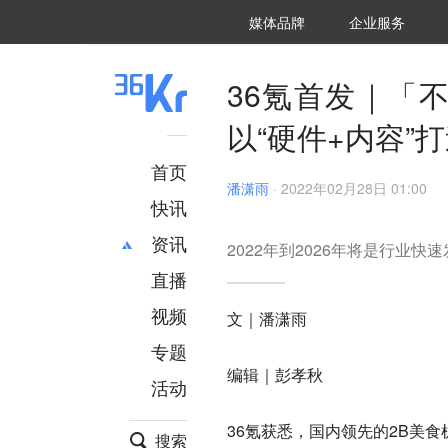
36氪Auto
数字时氪
企业号
未来消费
智能涌现
未来城市
启动Power on
媒体品牌
企业服务
企服点评
36氪出海
36氪研究院
潮生TIDE
36氪企服点评
36Kr研究院
36氪财经
职场bonus
36碳
后浪研究所
36Kr创新咨询
暗涌Waves
硬氪
氪睿研究院
36氪首发｜「
以“硬件+内容”
首页
潘潇雨
·
2022年02月28日 01:00
快讯
资讯
2022年到2026年将是行业快
直播
最新
推荐
创投
财经
视频
文｜潘潇雨
汽车
AI
专题
科技
项目推荐
编辑｜彭孝秋
活动
专精特新
安徽
36氪获悉，国内领先的2B美食机器
搜索