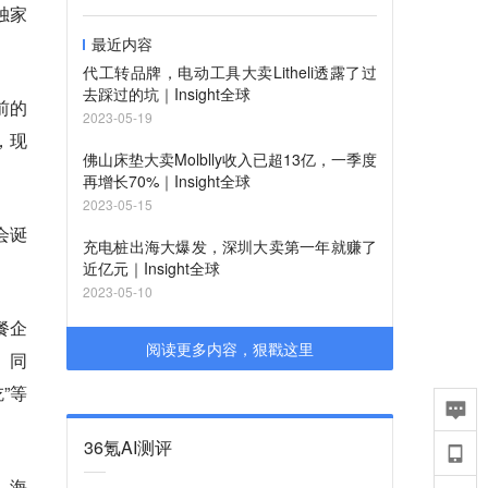
独家
最近内容
代工转品牌，电动工具大卖Litheli透露了过
去踩过的坑｜Insight全球
前的
2023-05-19
，现
佛山床垫大卖Molblly收入已超13亿，一季度
再增长70%｜Insight全球
2023-05-15
会诞
充电桩出海大爆发，深圳大卖第一年就赚了
近亿元｜Insight全球
2023-05-10
餐企
阅读更多内容，狠戳这里
。同
”等
36氪AI测评
，海