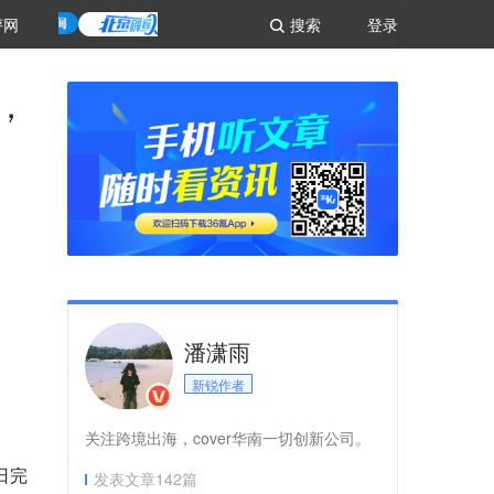
评网
搜索
登录
，
潘潇雨
新锐作者
关注跨境出海，cover华南一切创新公司。
近日完
发表文章
142
篇