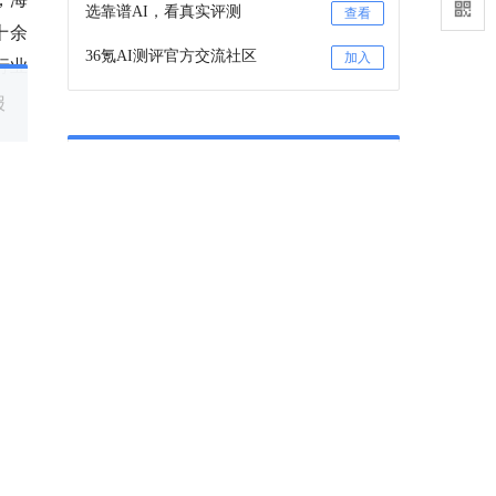
选靠谱AI，看真实评测
查看
十余
36氪AI测评官方交流社区
加入
行业
报
机器
36氪项目推荐
咨询项目审核和入驻
联系
36氪项目推荐订阅号
关注
提及的项目
查看项目库
不停科技
魔笛