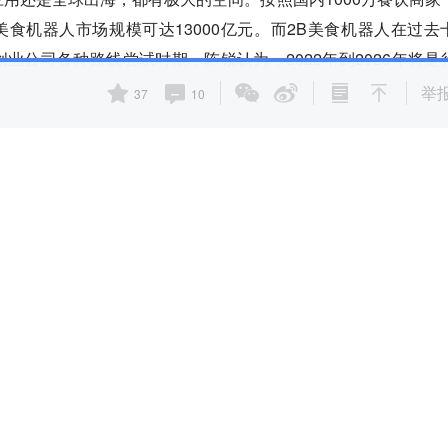
的美食机器人市场规模可达13000亿元。而2B美食机器人在过去
业公司各种路线尝试时期，陈锐认为，2022年到2026年将是
举
37
10
饮食行业的深刻洞察和对用户使用场景的理解，不停科技在美食
路线。