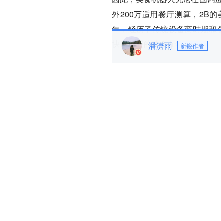
外200万适用餐厅测算，2B
年，经历了传统设备商时期和创
快速发展的黄金五年。
潘潇雨
新锐作者
在巨大的市场机会下，基于对
人上运用了“硬件+内容”的产品