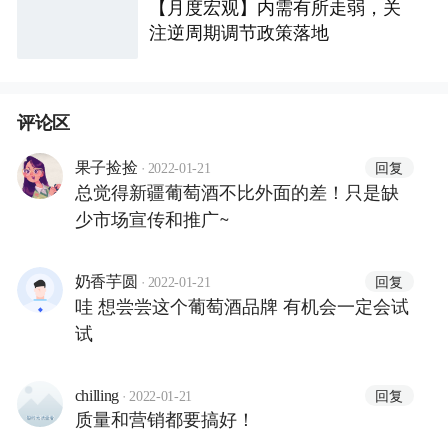
【月度宏观】内需有所走弱，关
注逆周期调节政策落地
评论区
·
回复
果子捡捡
2022-01-21
总觉得新疆葡萄酒不比外面的差！只是缺
少市场宣传和推广~
·
回复
奶香芋圆
2022-01-21
哇 想尝尝这个葡萄酒品牌 有机会一定会试
试
·
回复
chilling
2022-01-21
质量和营销都要搞好！