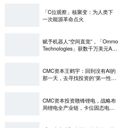
「C位观察」核聚变：为人类下
一次能源革命点火
赋予机器人“空间直觉”，「Ommo
Technologies」获数千万美元A轮
融资｜36氪首发
CMC资本王鹤宇：回到没有AI的
那一天，去寻找投资的“第一性原
理” | CMC Insights
CMC资本投资赣锋锂电，战略布
局锂电全产业链，卡位固态电池
技术前沿 | CMC Portfolios