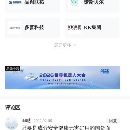
品创联拓
诺斯贝尔
多普科技
KK集团
展开更多
品牌专题
评论区
·
回复
dd哒
2022-02-06
只要是成分安全健康无害好用的国货面