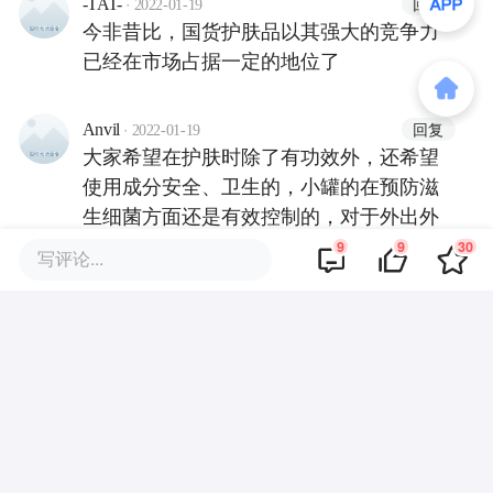
·
回复
-TAT-
2022-01-19
今非昔比，国货护肤品以其强大的竞争力
已经在市场占据一定的地位了
·
回复
Anvil
2022-01-19
大家希望在护肤时除了有功效外，还希望
使用成分安全、卫生的，小罐的在预防滋
生细菌方面还是有效控制的，对于外出外
带也比较方便。
9
9
30
写评论...
·
回复
果狸
2022-01-19
护肤技术是要跟上时代了，做适合中国人
肤质的面膜。
·
回复
氪友q5G1
2022-01-19
我之前的小罐泥膜，放坏了，可能就因为