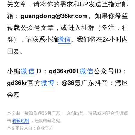
，请将你的需求和BP发送至指定邮
关文章
箱：
。如果你希望
guangdong@36kr.com
转载公众号文章，或进入社群（备注：社
群），请联系小编
微信
。我们将在24小时内
回复。
小编
微信
ID：
微信
公众号ID：
gd36kr001
官方
微博
：
抖音：
gd36kr
@36氪广东
湾区
会氪
本文由「
廖颖仪@36氪广东
」 原创出品，转载或内容合作请点
击
转载说明
，违规转载必究。
本文图片来自：
企业官方