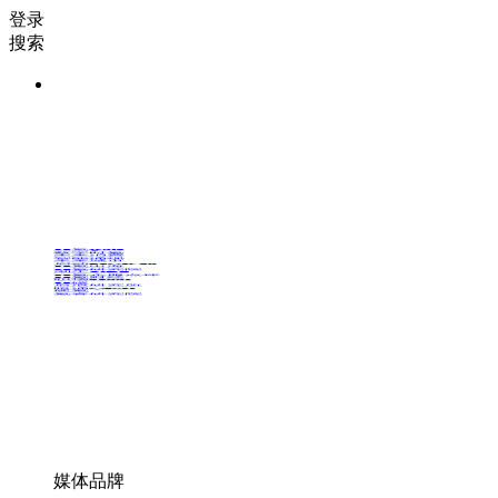
登录
搜索
36氪Auto
数字时氪
未来消费
智能涌现
未来城市
启动Power on
36氪出海
36氪研究院
潮生TIDE
36氪企服点评
36氪财经
职场bonus
36碳
后浪研究所
暗涌Waves
硬氪
氪睿研究院
媒体品牌