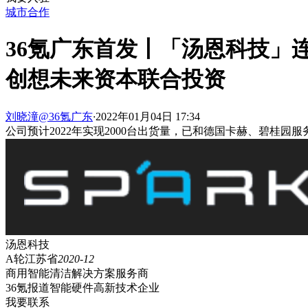
城市合作
36氪广东首发丨「汤恩科技」
创想未来资本联合投资
刘晓潼@36氪广东
·
2022年01月04日 17:34
公司预计2022年实现2000台出货量，已和德国卡赫、碧桂
汤恩科技
A轮
江苏省
2020-12
商用智能清洁解决方案服务商
36氪报道
智能硬件
高新技术企业
我要联系