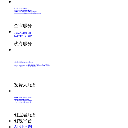
企业号
企服点评
36Kr研究院
36Kr创新咨询
企业服务
核心服务
城市之窗
政府服务
创投发布
LP源计划
VClub
VClub投资机构库
投资机构职位推介
投资人认证
投资人服务
项目推荐
36氪Pro
创投氪堂
企业入驻
创业者服务
创投平台
AI测评网