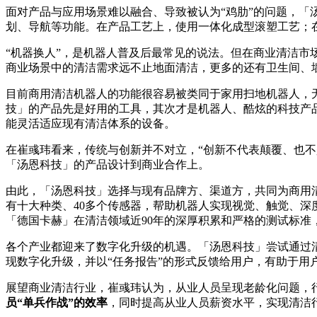
面对产品与应用场景难以融合、导致被认为“鸡肋”的问题，「
划、导航等功能。在产品工艺上，使用一体化成型滚塑工艺；
“机器换人”，是机器人普及后最常见的说法。但在商业清洁市
商业场景中的清洁需求远不止地面清洁，更多的还有卫生间、
目前商用清洁机器人的功能很容易被类同于家用扫地机器人，
技」的产品先是好用的工具，其次才是机器人、酷炫的科技产品
能灵活适应现有清洁体系的设备。
在崔彧玮看来，传统与创新并不对立，“创新不代表颠覆、也
「汤恩科技」的产品设计到商业合作上。
由此，「汤恩科技」选择与现有品牌方、渠道方，共同为商用清洁
有十大种类、40多个传感器，帮助机器人实现视觉、触觉、深
「德国卡赫」在清洁领域近90年的深厚积累和严格的测试标准
各个产业都迎来了数字化升级的机遇。「汤恩科技」尝试通过
现数字化升级，并以“任务报告”的形式反馈给用户，有助于用
展望商业清洁行业，崔彧玮认为，从业人员呈现老龄化问题，
员“单兵作战”的效率
，同时提高从业人员薪资水平，实现清洁行