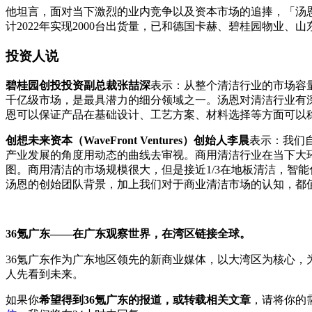
他坦言，面对当下激烈的业内竞争以及资本市场的追捧，「汤
计2022年实现2000台出货量，已和德国卡赫、碧桂园物业
投资人说
碧桂园创投投资副总裁张喆深
表示：从整个清洁行业的市场容量来
千亿级市场，是最具潜力的细分领域之一。汤恩对清洁行业有
恩可以保证产品在基础设计、工艺方案、材料选择等方面可以
创想未来资本（WaveFront Ventures）创始人李晨
表示：我们
产业发展的角度用动态的曲线去审视。商用清洁行业在当下大
图。商用清洁的市场规模很大，但是接近1/3在地板清洁，智
汤恩的创始团队背景，加上我们对于商业清洁市场的认知，都
36氪广东——在广东观察世界，在湾区链接全球。
36氪广东作为广东地区领先的新商业媒体，以大湾区为核心
人先看到未来。
如果你
希望得到36氪广东的报道，或转载相关文章
，请将你的