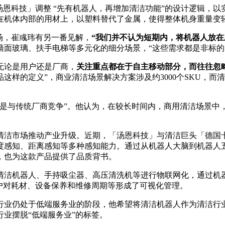
汤恩科技」调整 “先有机器人，再增加清洁功能”的设计逻辑，
在机体内部的用材上，以塑料替代了金属，使得整体机身重量变
场，崔彧玮有另一番见解，
“我们并不认为短期内，将机器人放在
墙面玻璃、扶手电梯等多元化的细分场景，“这些需求都是非标的
无论是用户还是厂商，
关注重点都在于自主移动部分，而往往忽
这样的定义”，商业清洁场景解决方案涉及约3000个SKU，
不是与传统厂商竞争”。他认为，在较长时间内，商用清洁场景中
市场推动产业升级。近期，「汤恩科技」与清洁巨头「德国卡赫」推出
度感知、距离感知等多种感知能力。通过从机器人大脑到机器人
，也为这款产品提供了品质背书。
清洁机器人、手持吸尘器、高压清洗机等进行物联网化，通过机
户对耗材、设备保养和维修周期等形成了可视化管理。
行业仍处于低端服务业的阶段，他希望将清洁机器人作为清洁行
业摆脱“低端服务业”的标签。