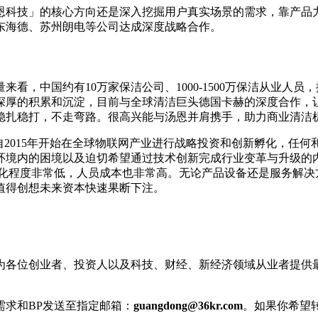
恩科技」的核心方向还是深入挖掘用户真实场景的需求，靠产品
、山东海德、苏州朗电等公司达成深度战略合作。
看，中国约有10万家保洁公司、1000-1500万保洁从业人员
深厚的积累和沉淀，目前与全球清洁巨头德国卡赫的深度合作，
稳扎稳打，不走弯路。很高兴能与汤恩并肩携手，助力商业清洁
自2015年开始在全球物联网产业进行战略投资和创新孵化，任
环境内的困境以及迫切希望通过技术创新完成行业变革与升级的
能化程度非常低，人员成本也非常高。无论产品设备还是服务解决
值得创想未来资本快速果断下注。
，为各位创业者、投资人以及科技、财经、新经济领域从业者提供
需求和BP发送至指定邮箱：
guangdong@36kr.com
。如果你希望