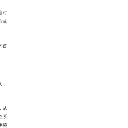
暗时
方或
的首
间，
，从
态系
手腕