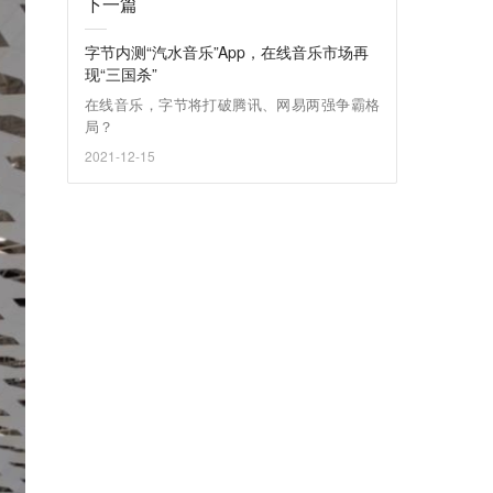
下一篇
字节内测“汽水音乐”App，在线音乐市场再
现“三国杀”
在线音乐，字节将打破腾讯、网易两强争霸格
局？
2021-12-15