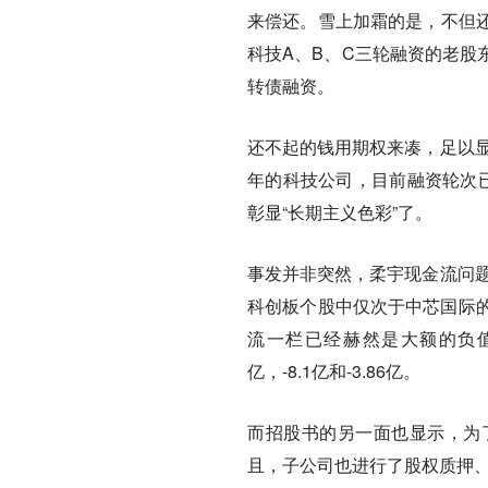
来偿还。雪上加霜的是，
不但
科技A、B、C三轮融资的老股
转债融资。
还不起的钱用期权来凑，足以
年的科技公司，目前融资轮次
彰显“长期主义色彩”了。
事发并非突然，柔宇现金流问
科创板个股中仅次于中芯国际的
流一栏已经赫然是大额的负值：2
亿，-8.1亿和-3.86亿。
而招股书的另一面也显示，为
且，子公司也进行了股权质押