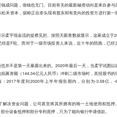
还钱成问题，借钱也无门。
目前有关的最新融资动向是来自参与
东松禾资本，据称正在牵头现有股东和有意向的投资方进行新一
显示柔宇现金流的捉襟见肘。
按照天眼查数据显示，这家成立于20
已经是F轮。而对于一级市场投资人来说，近十年的陪跑，已经
题也并不是第一天暴露出来的。
2020年最后一天，当柔宇试图以
拟募资额（144.34亿元人民币）冲刺二级市场时，其招股书的
017年度到2020年上半年报告期内，分别为-3.58亿，-6.
了解决资金问题，公司甚至将其所拥有的唯一土地使用权抵押
、部分设备抵押和部分专利质押，只为了能向银行申请借款。