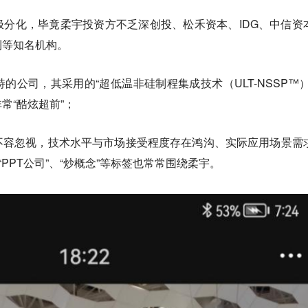
分化，毕竟柔宇投资方不乏深创投、松禾资本、IDG、中信资
利等知名机构。
的公司，其采用的“超低温非硅制程集成技术（ULT-NSSP™）
常“酷炫超前”；
不容忽视，技术水平与市场接受程度存在鸿沟、实际应用场景需
“PPT公司”、“炒概念”等标签也常常围绕柔宇。