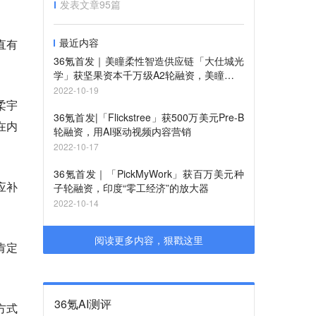
发表文章
95
篇
最近内容
直有
36氪首发｜美瞳柔性智造供应链「大仕城光
学」获坚果资本千万级A2轮融资，美瞳品牌
背后的产品缔造者拥有聪明制造大脑
2022-10-19
柔宇
36氪首发|「Flickstree」获500万美元Pre-B
在内
轮融资，用AI驱动视频内容营销
2022-10-17
36氪首发｜「PickMyWork」获百万美元种
应补
子轮融资，印度“零工经济”的放大器
2022-10-14
阅读更多内容，狠戳这里
肯定
36氪AI测评
方式