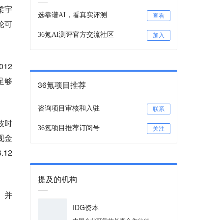
柔宇
选靠谱AI，看真实评测
查看
轮可
36氪AI测评官方交流社区
加入
12
足够
36氪项目推荐
咨询项目审核和入驻
联系
彼时
36氪项目推荐订阅号
关注
现金
12
提及的机构
。并
IDG资本