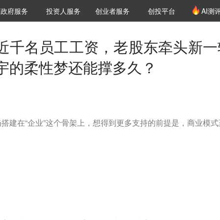
创投发布
项目推荐
核心服务
LP源计划
政府服务
投资人服务
创业者服务
创投平台
AI测
36氪Pro
VClub
VClub投资机构库
创投氪堂
城市之窗
投资机构职位推介
企业入驻
投资人认证
近千名员工工资，老股东牵头新一
宇的柔性梦还能撑多久？
搭建在“企业”这个骨架上，想得到更多支持的前提是，商业模式