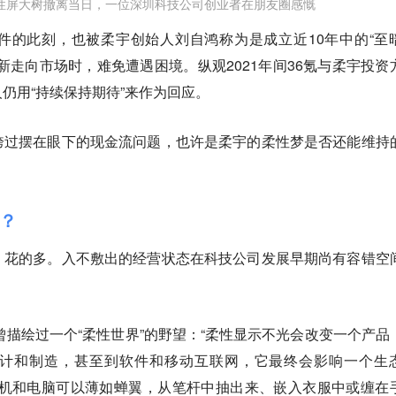
性屏大树撤离当日，一位深圳科技公司创业者在朋友圈感慨
件的此刻，也被柔宇创始人刘自鸿称为是成立近10年中的“至
新走向市场时，难免遭遇困境。纵观2021年间36氪与柔宇投资
仍用“持续保持期待”来作为回应。
跨过摆在眼下的现金流问题，也许是柔宇的柔性梦是否还能维持
？
、花的多。
入不敷出的经营状态在科技公司发展早期尚有容错空
。
鸿曾描绘过一个“柔性世界”的野望：“柔性显示不光会改变一个产品
计和制造，甚至到软件和移动互联网，它最终会影响一个生
手机和电脑可以薄如蝉翼，从笔杆中抽出来、嵌入衣服中或缠在