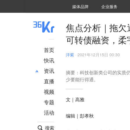
36氪Auto
数字时氪
企业号
未来消费
智能涌现
未来城市
启动Power on
媒体品牌
企业服务
企服点评
36氪出海
36氪研究院
潮生TIDE
36氪企服点评
36Kr研究院
36氪财经
职场bonus
36碳
后浪研究所
36Kr创新咨询
暗涌Waves
硬氪
氪睿研究院
焦点分析｜拖欠
可转债融资，柔
首页
洋紫
·
2021年12月15日 00:30
快讯
资讯
摘要：科技创新类公司的实质仍
少要能行得通。
直播
最新
推荐
创投
财经
视频
汽车
AI
文｜高雅
专题
科技
项目推荐
活动
专精特新
安徽
编辑｜彭孝秋
搜索