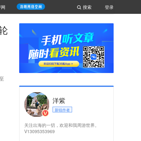
评网
搜索
登录
轮
至
洋紫
新锐作者
关注出海的一切，欢迎和我周游世界。
V13095353969