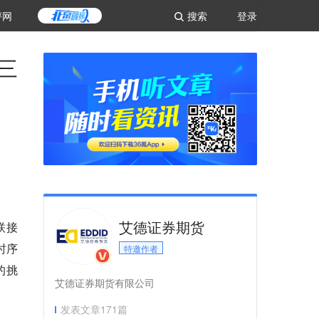
评网
搜索
登录
三
艾德证券期货
联接
、时序
特邀作者
的挑
艾德证券期货有限公司
发表文章
171
篇