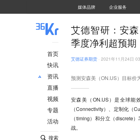
36氪Auto
数字时氪
企业号
未来消费
智能涌现
未来城市
启动Power on
媒体品牌
企业服务
企服点评
36氪出海
36氪研究院
潮生TIDE
36氪企服点评
36Kr研究院
36氪财经
职场bonus
36碳
后浪研究所
36Kr创新咨询
暗涌Waves
硬氪
氪睿研究院
艾德智研：安森
季度净利超预期
首页
艾德证券期货
·
2021年11月24日 03
快讯
资讯
预测安森美（ON.US）目标价为
直播
最新
推荐
创投
财经
视频
安森美（ON.US）是全球
汽车
AI
（Connectivity）、定制化
专题
科技
项目推荐
（timing）和分立（dis
活动
专精特新
安徽
战。
搜索