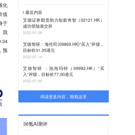
碳化
最近内容
价值
艾德证券期货助力创新奇智（02121.HK）
身于
成功登陆港交所
。我
2022-01-28
34
艾德智研：海伦司(09869.HK)“买入”评级，
，预
目标价31.35港元
2022-01-14
艾德智研 ：泡泡玛特（09992.HK）“买
入”评级，目标价77.00港元
2022-01-04
阅读更多内容，狠戳这里
36氪AI测评