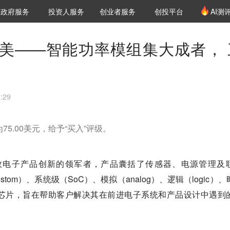
创投发布
项目推荐
核心服务
LP源计划
政府服务
投资人服务
创业者服务
创投平台
AI测
36氪Pro
VClub
VClub投资机构库
创投氪堂
城市之窗
投资机构职位推介
企业入驻
投资人认证
美——智能功率模组集大成者， 
:29
75.00美元，给予“买入”评级。
能效电子产品创新的领军者，产品囊括了传感器、电源管理及
（Custom）、系统级（SoC）、模拟（analog）、逻辑（logic）
crete）芯片，旨在帮助客户解决其在前进电子系统和产品设计中遇到