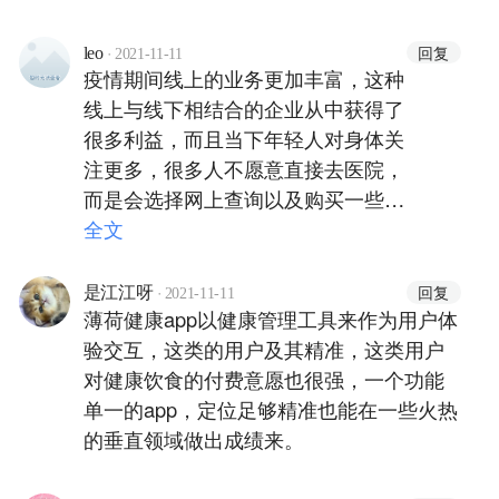
荷要开拓线下恐怕比较难
·
回复
leo
2021-11-11
疫情期间线上的业务更加丰富，这种
线上与线下相结合的企业从中获得了
很多利益，而且当下年轻人对身体关
注更多，很多人不愿意直接去医院，
而是会选择网上查询以及购买一些健
康饮食的产品，也促进了这些企业发
全文
展
·
回复
是江江呀
2021-11-11
薄荷健康app以健康管理工具来作为用户体
验交互，这类的用户及其精准，这类用户
对健康饮食的付费意愿也很强，一个功能
单一的app，定位足够精准也能在一些火热
的垂直领域做出成绩来。