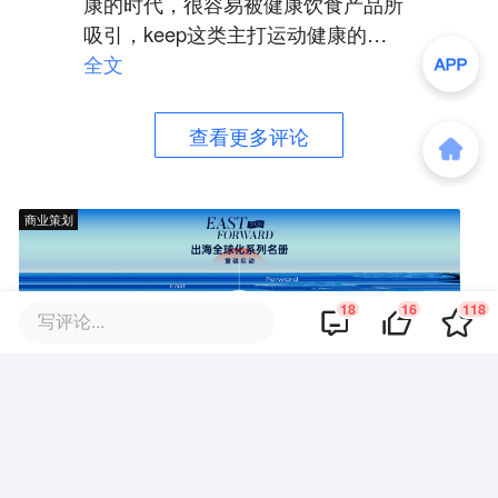
康的时代，很容易被健康饮食产品所
吸引，keep这类主打运动健康的也
会售卖食品。随着人们生活水平越来
全文
越高，人体健康赛道会越走越宽。
查看更多评论
商业策划
18
16
118
写评论...
商务合作
关于我们
加入我们
联系我们
城市加盟
寻求报道
我要入驻
投资者关系
违法和不良信息、未成年人保护举报电话：010-89650707
举报邮箱：jubao@36kr.com 网上有害信息举报