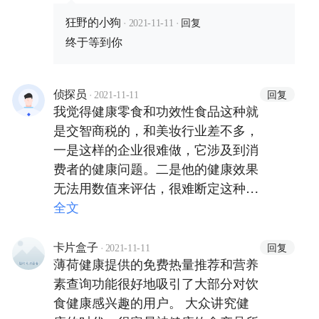
·
·
回复
狂野的小狗
2021-11-11
终于等到你
·
回复
侦探员
2021-11-11
我觉得健康零食和功效性食品这种就
是交智商税的，和美妆行业差不多，
一是这样的企业很难做，它涉及到消
费者的健康问题。二是他的健康效果
无法用数值来评估，很难断定这种东
西究竟是不是真的健康。
全文
·
回复
卡片盒子
2021-11-11
薄荷健康提供的免费热量推荐和营养
素查询功能很好地吸引了大部分对饮
食健康感兴趣的用户。 大众讲究健