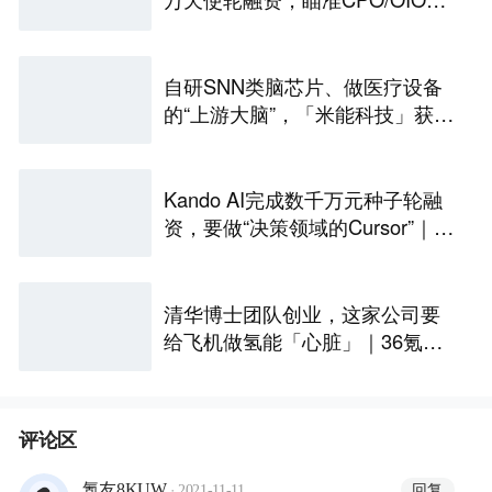
一代光互连解决方案
自研SNN类脑芯片、做医疗设备
的“上游大脑”，「米能科技」获数
千万元融资｜36氪首发
Kando AI完成数千万元种子轮融
资，要做“决策领域的Cursor”｜涌
现新项目
清华博士团队创业，这家公司要
给飞机做氢能「心脏」｜36氪首
发
评论区
·
回复
氪友8KUW
2021-11-11