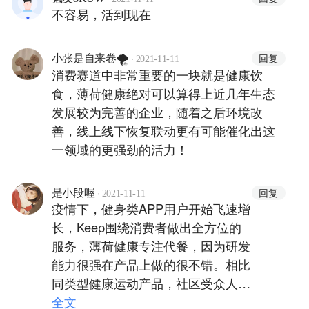
不容易，活到现在
·
回复
小张是自来卷🌪
2021-11-11
消费赛道中非常重要的一块就是健康饮
食，薄荷健康绝对可以算得上近几年生态
发展较为完善的企业，随着之后环境改
善，线上线下恢复联动更有可能催化出这
一领域的更强劲的活力！
·
回复
是小段喔
2021-11-11
疫情下，健身类APP用户开始飞速增
长，Keep围绕消费者做出全方位的
服务，薄荷健康专注代餐，因为研发
能力很强在产品上做的很不错。相比
同类型健康运动产品，社区受众人群
有限，用户活跃度低，流失率高。薄
全文