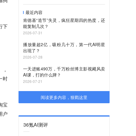
猫狗
最近内容
肯德基“造节”失灵，疯狂星期四的热度，还
行下
能复制几次？
2026-07-31
播放量超2亿，吸粉几十万，第一代AI明星
出现了？
2026-07-28
一天进账490万，千万粉丝博主影视飓风卖
），
AI课，打的什么牌？
一时
2026-07-21
阅读更多内容，狠戳这里
淘宝
用户
36氪AI测评