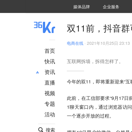
36氪Auto
数字时氪
企业号
未来消费
智能涌现
未来城市
启动Power on
媒体品牌
企业服务
企服点评
36氪出海
36氪研究院
潮生TIDE
36氪企服点评
36Kr研究院
36氪财经
职场bonus
36碳
后浪研究所
36Kr创新咨询
暗涌Waves
硬氪
氪睿研究院
双11前，抖音
电商在线
·
2021年10月25日 23:13
首页
快讯
互联网拆墙，拆得怎样了。
资讯
今年的双11，即将重新迎来“互
直播
最新
推荐
创投
财经
视频
此前，在工信部要求“9月17
汽车
AI
专题
1聊天窗口内，通过浏览器访
科技
项目推荐
活动
专精特新
安徽
一个逐步开放的过程。
搜索