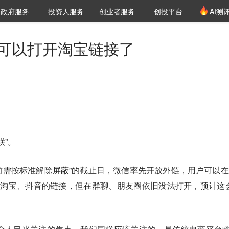
创投发布
项目推荐
核心服务
LP源计划
政府服务
投资人服务
创业者服务
创投平台
AI测
36氪Pro
VClub
VClub投资机构库
创投氪堂
城市之窗
投资机构职位推介
企业入驻
投资人认证
群可以打开淘宝链接了
联”。
日前需按标准解除屏蔽”的截止日，微信率先开放外链，用户可以在
问淘宝、抖音的链接，但在群聊、朋友圈依旧没法打开，预计这