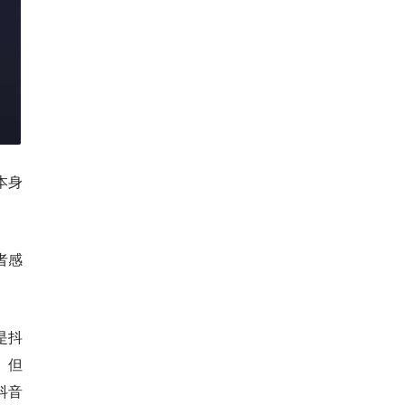
本身
者感
是抖
。但
抖音