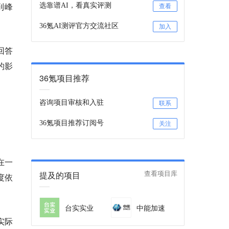
到峰
选靠谱AI，看真实评测
查看
36氪AI测评官方交流社区
加入
回答
的影
36氪项目推荐
咨询项目审核和入驻
联系
36氪项目推荐订阅号
关注
在一
提及的项目
查看项目库
度依
台实实业
中能加速
实际