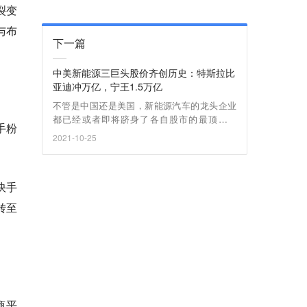
裂变
与布
下一篇
中美新能源三巨头股价齐创历史：特斯拉比
亚迪冲万亿，宁王1.5万亿
不管是中国还是美国，新能源汽车的龙头企业
都已经或者即将跻身了各自股市的最顶级行
手粉
列，这是新能源行业的胜利，也是继互联网、
2021-10-25
移动互联网、智能手机等科技领域后，最值得
期待的领域。
快手
转至
商平