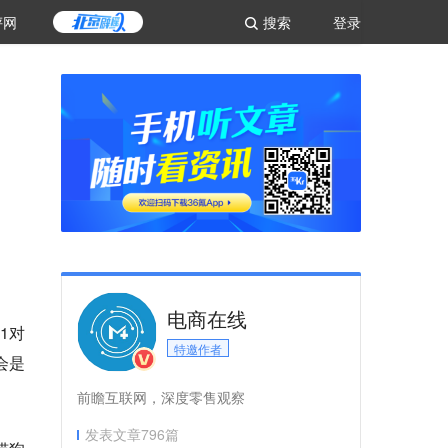
评网
搜索
登录
电商在线
1对
特邀作者
会是
前瞻互联网，深度零售观察
发表文章
796
篇