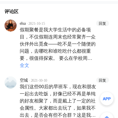
评论区
·
回复
elsa
2021-10-15
假期聚餐是我大学生活中的必备项
目，不仅假期连周末也经常聚齐一众
伙伴外出觅食——吃不是一个随便的
问题，去哪吃和谁吃吃什么都很重
要，很值得探索。 要么在学校周边
探店尝试新鲜食物，如果懒得出去就
全文
在学校操场/宿舍和几个朋友，一兜
子卤味，一兜子辣菜，一打啤酒。单
·
回复
空城
2021-10-10
我们这些00后的早班车，现在和朋友
纯是这样回想着就觉得没什么过不去
一起出去吃饭，好像已经不再是单纯
的坎。
的好友相聚了，而是戴上了一定的社
会属性。大家都出去玩了，如果我不
出去，是否会有些不合群？这是我必