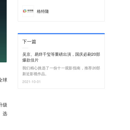
格特隆
下一篇
吴京、易烊千玺等重磅出演，国庆必刷20部
爆款佳片
我们精心挑选了一份十一观影指南，推荐20部
新近影视作品。
全球
2021-10-01
升级
。选