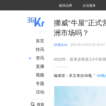
36氪Auto
数字时氪
企业号
未来消费
智能涌现
未来城市
启动Power on
媒体品牌
企业服务
企服点评
36氪出海
36氪研究院
潮生TIDE
36氪企服点评
36Kr研究院
36氪财经
职场bonus
36碳
后浪研究所
36Kr创新咨询
暗涌Waves
硬氪
氪睿研究院
挪威“牛屋”正
洲市场吗？
首页
36氪Auto
·
2021年10月01日 06:51
快讯
资讯
2022年，蔚来还将进入5个欧
直播
最新
推荐
创投
财经
视频
编者按：本文来自36氪「
36氪A
汽车
AI
专题
科技
项目推荐
活动
专精特新
安徽
搜索