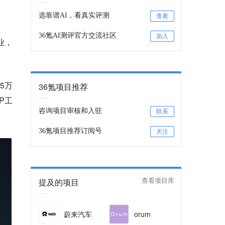
选靠谱AI，看真实评测
查看
36氪AI测评官方交流社区
加入
业，
5万
36氪项目推荐
P工
咨询项目审核和入驻
联系
36氪项目推荐订阅号
关注
提及的项目
查看项目库
蔚来汽车
orum