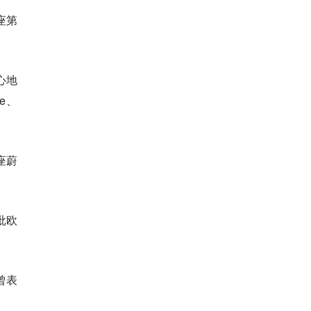
座第
心地
e、
座蔚
批欧
曾表