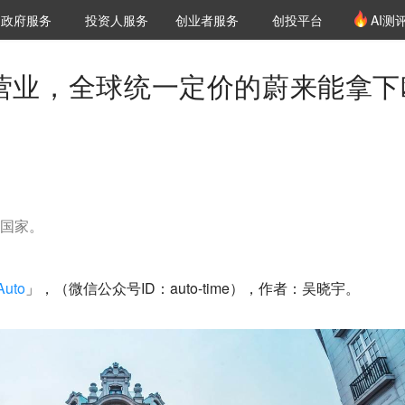
创投发布
项目推荐
核心服务
LP源计划
政府服务
投资人服务
创业者服务
创投平台
AI测
36氪Pro
VClub
VClub投资机构库
创投氪堂
城市之窗
投资机构职位推介
企业入驻
投资人认证
式营业，全球统一定价的蔚来能拿下
洲国家。
uto
」，（微信公众号ID：auto-time），作者：吴晓宇。