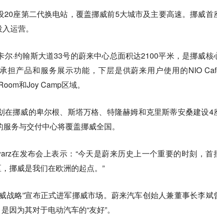
建设20座第二代换电站，覆盖挪威前5大城市及主要高速。挪威首
投入运营。
卡尔·约翰斯大道33号的蔚来中心总面积达2100平米，是挪威核
担产品和服务展示功能，下层是供蔚来用户使用的NIO Caf
ng Room和Joy Camp区域。
计划在挪威的卑尔根、斯塔万格、特隆赫姆和克里斯蒂安桑建设4
威的服务与交付中心将覆盖挪威全国。
r Schwarz在发布会上表示：“今天是蔚来历史上一个重要的时刻，首
，挪威是我们在欧洲的起点。”
挪威战略”宣布正式进军挪威市场。蔚来汽车创始人兼董事长李斌
是因为其对于电动汽车的“友好”。