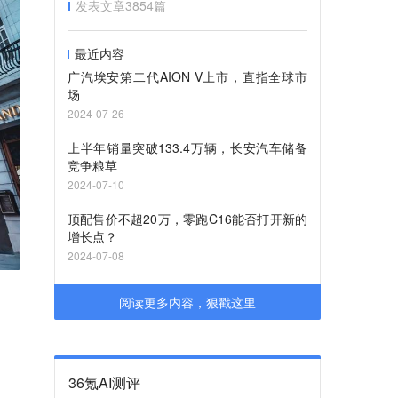
发表文章
3854
篇
最近内容
广汽埃安第二代AION V上市，直指全球市
场
2024-07-26
上半年销量突破133.4万辆，长安汽车储备
竞争粮草
2024-07-10
顶配售价不超20万，零跑C16能否打开新的
增长点？
2024-07-08
阅读更多内容，狠戳这里
36氪AI测评