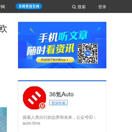
评网
搜索
登录
欧
36氪Auto
资深作者
探索人类出行的边界和未来，公众号ID：
auto-time