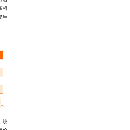
茶相
星半
。
、饿
定价