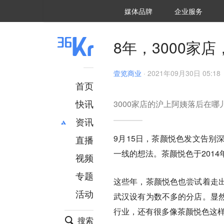
36氪Auto
数字时氪
企业号
未来消费
智能涌现
未来城市
启动Power on
媒体品牌
企业服务
企服点评
36氪出海
36氪研究院
潮生TIDE
36氪企服点评
36Kr研究院
36氪财经
职场bonus
36碳
后浪研究所
36Kr创新咨询
暗涌Waves
硬氪
氪睿研究院
8年，3000家
壹览商业
·
2021年09月30日 05:18
首页
快讯
3000家店的沪上阿姨落后在哪
资讯
9月15日，茶颜悦色发文告别
直播
最新
推荐
一线的想法。茶颜悦色于201
创投
财经
视频
汽车
AI
专题
这些年，茶颜悦色也尝试着走
科技
项目推荐
活动
专精特新
安徽
武汉设有为数不多的分店。显
行业，还有很多像茶颜悦色这
搜索