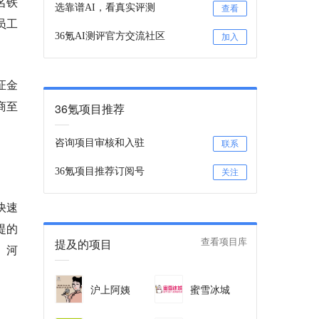
名铁
选靠谱AI，看真实评测
查看
员工
36氪AI测评官方交流社区
加入
证金
商至
36氪项目推荐
咨询项目审核和入驻
联系
36氪项目推荐订阅号
关注
快速
提的
提及的项目
查看项目库
、河
沪上阿姨
蜜雪冰城