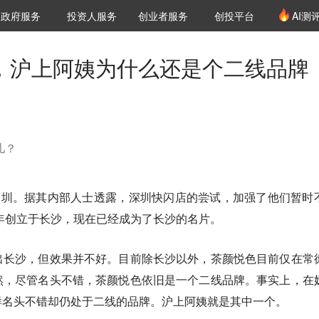
创投发布
项目推荐
核心服务
LP源计划
政府服务
投资人服务
创业者服务
创投平台
AI测
36氪Pro
VClub
VClub投资机构库
创投氪堂
城市之窗
投资机构职位推介
企业入驻
投资人认证
店，沪上阿姨为什么还是个二线品牌
儿？
深圳。据其内部人士透露，深圳快闪店的尝试，加强了他们暂时
4年创立于长沙，现在已经成为了长沙的名片。
出长沙，但效果并不好。目前除长沙以外，茶颜悦色目前仅在常
然，尽管名头不错，茶颜悦色依旧是一个二线品牌。事实上，在
样名头不错却仍处于二线的品牌。沪上阿姨就是其中一个。