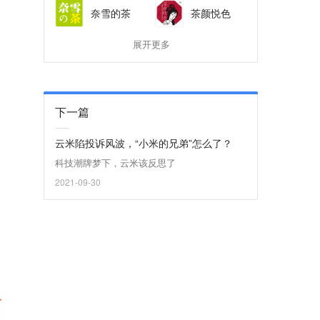
奈雪的茶
茶颜悦色
展开更多
下一篇
云米陷投诉风波，“小米的兄弟”怎么了？
科技潮牌梦下，云米该反思了
2021-09-30