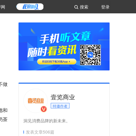
评网
搜索
登录
不做
壹览商业
特邀作者
德和
奶茶
洞见消费品牌的新未来。
发表文章
506
篇