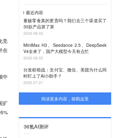
最近内容
量贩零食真的更贵吗？我们去三个渠道买了
30款产品算了算
2026-08-03
化竞
MiniMax H3、Seedance 2.5、DeepSeek
并在
V4全来了，国产大模型今天有点忙
2026-08-02
分发权暗战：支付宝、微信、美团为什么同
时盯上了AI小助手？
频中
2026-07-21
阅读更多内容，狠戳这里
国扩
5%
36氪AI测评