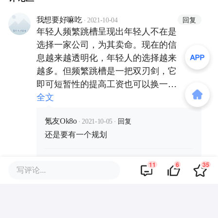
·
回复
我想要好嘛吃
2021-10-04
年轻人频繁跳槽呈现出年轻人不在是
选择一家公司，为其卖命。现在的信
息越来越透明化，年轻人的选择越来
越多。但频繁跳槽是一把双刃剑，它
即可短暂性的提高工资也可以换一个
新的环境来重塑自己。但频繁跳槽也
全文
会影响自己工作的效率毕竟使用一个
·
·
回复
新的环境是需要时间的。那么我们早
氪友Ok8o
2021-10-05
还是要有一个规划
跳槽时应该注意哪些事项呢？作者已
经给了我们明确的答复。希望我们每
·
·
个人都能拿到自己心动的offer～
回复
We见面吧
2021-10-05
11
6
35
写评论...
各有利弊吧
·
回复
Blueblue🐳
2021-10-17