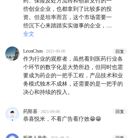
些创业企业，也都拿到了比较多的投
资。但是坦率而言，这个市场需要一
些沉下心来踏踏实实做事的企业，需
要一些能充分整合各种资源与各种数
全文
据的企业，需要一些经得住短期诱惑
的做时间的朋友的企业…一体化互联
·
回复
LeonChen
2021-09-09
网医疗新生态的建设任重而道远，希
作为行业的观察者，虽然看到医药行业各
望这个领域真正能跑出经得起市场检
个环节的数字化是大势所趋，但同时也需
验的独角兽。
要成为药企的一把手工程，产品技术和业
务模式独木不成林，还需要的是一把手的
决心和持续的投入。
·
回复
药斯基
2021-09-06
恭喜悦米，不看广告看疗效😁😁
·
回复
投资人朱朱