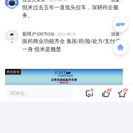
2021-08-31
悦米过去五年一直低头拉车，深耕药企服
务。
·
回复
新用户10979316
2021-08-31
医药商业功能齐全 集医/药/险/处方/支付于
一身 悦米是翘楚
商业策划
5
20
73
写评论...
商务合作
关于我们
加入我们
联系我们
城市加盟
寻求报道
我要入驻
投资者关系