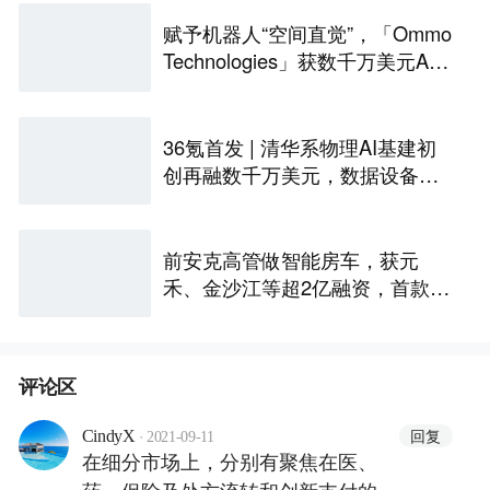
赋予机器人“空间直觉”，「Ommo
Technologies」获数千万美元A轮
融资｜36氪首发
36氪首发 | 清华系物理AI基建初
创再融数千万美元，数据设备进
入全球化规模交付
前安克高管做智能房车，获元
禾、金沙江等超2亿融资，首款产
品2027年初量产｜硬氪首发
评论区
·
回复
CindyX
2021-09-11
在细分市场上，分别有聚焦在医、
药、保险及处方流转和创新支付的一