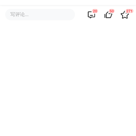
20
50
271
写评论...
“Quest 2的表现都超出了我们的预期，用户
的参与度数据一直很好。”Facebook CEO
马克·扎克伯格在今年4 月的一次财报会上表
示。
字节跳动与 Facebook 有着极其相似的标
签：社交、内容、全球化，当扎克伯格正在
用新型的软硬件生态重塑一个“元宇宙”时，
字节跳动理应有一个相似的命题：如果将
Tiktok、飞书（Lark）应用到下一代颠覆手
机的终端设备中，原有的 To C、 To B 内容