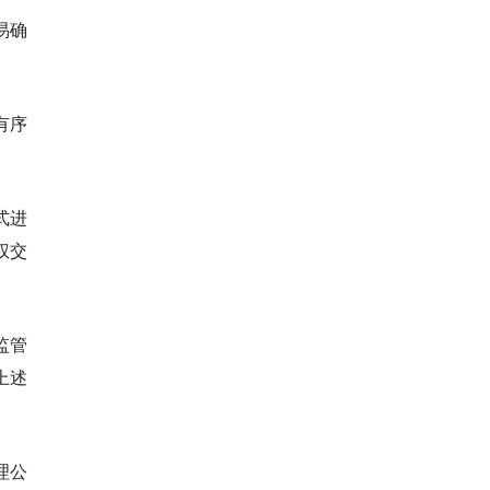
易确
有序
式进
权交
监管
上述
理公