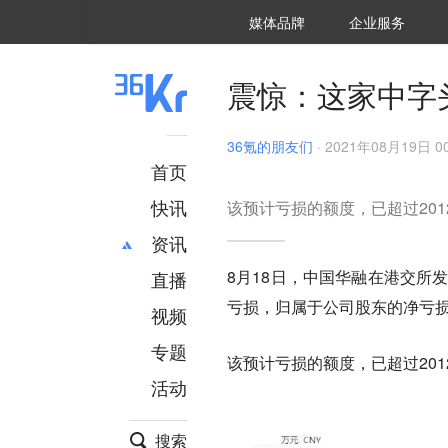
36氪Auto
数字时氪
企业号
未来消费
智能涌现
未来城市
启动Power on
媒体品牌
企业服务
企服点评
36氪出海
36氪研究院
潮生TIDE
36氪企服点评
36Kr研究院
36氪财经
职场bonus
36碳
后浪研究所
36Kr创新咨询
暗涌Waves
硬氪
氪睿研究院
震惊：这家中字头
36氪的朋友们
·
2021年08月19日 00
首页
快讯
该预计亏损的额度，已超过201
资讯
8月18日，中国华融在港交所
直播
最新
推荐
亏损，归属于公司股东的净亏损预
创投
财经
视频
汽车
AI
专题
该预计亏损的额度，已超过201
科技
项目推荐
活动
专精特新
安徽
搜索