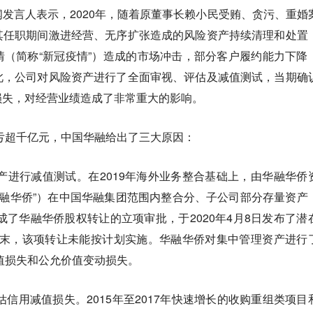
发言人表示，2020年，随着原董事长赖小民受贿、贪污、重婚
其任职期间激进经营、无序扩张造成的风险资产持续清理和处置
（简称“新冠疫情”）造成的市场冲击，部分客户履约能力下降
此，公司对风险资产进行了全面审视、评估及减值测试，当期确
损失，对经营业绩造成了非常重大的影响。
巨亏超千亿元，中国华融给出了三大原因：
产进行减值测试。在2019年海外业务整合基础上，由华融华侨
华融华侨”）在中国华融集团范围内整合分、子公司部分存量资产
了华融华侨股权转让的立项审批，于2020年4月8日发布了潜
0年末，该项转让未能按计划实施。华融华侨对集中管理资产进行
值损失和公允价值变动损失。
信用减值损失。2015年至2017年快速增长的收购重组类项目