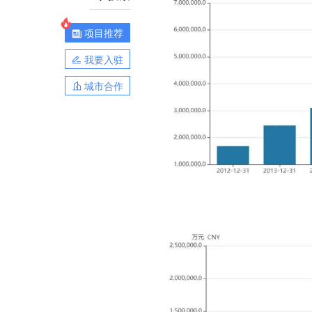
项目推荐
我要入驻
城市合作