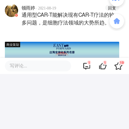
·
回复
顿雨婷
2021-08-19
通用型CAR-T能解决现有CAR-T疗法的较
多问题，是细胞疗法领域的大势所趋。
商业策划
1
1
19
写评论...
商务合作
关于我们
加入我们
联系我们
城市加盟
寻求报道
我要入驻
投资者关系
违法和不良信息、未成年人保护举报电话：010-89650707
举报邮箱：jubao@36kr.com 网上有害信息举报
© 2011~
2026
北京多氪信息科技有限公司 |
京ICP备12031756号-6
|
京ICP证150143号
| 京公网安备11010502057322号