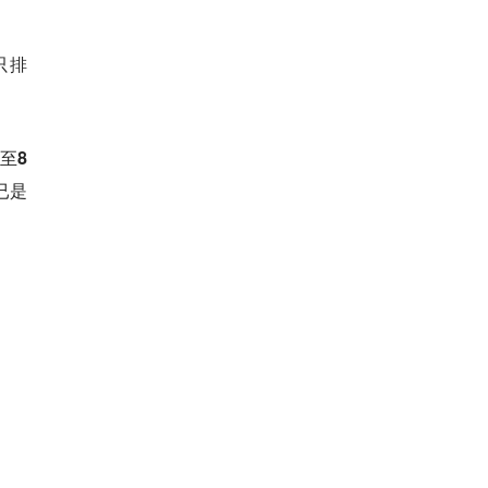
只排
至8
已是