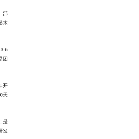
。部
溪木
-5
是团
年开
0天
二是
研发