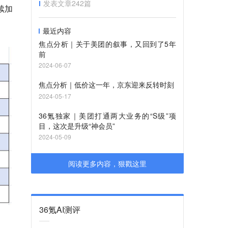
发表文章
242
篇
续加
最近内容
焦点分析｜关于美团的叙事，又回到了5年
前
2024-06-07
焦点分析｜低价这一年，京东迎来反转时刻
2024-05-17
36氪独家｜美团打通两大业务的“S级”项
目，这次是升级“神会员”
2024-05-09
阅读更多内容，狠戳这里
36氪AI测评