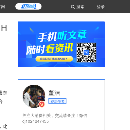
评网
搜索
登录
H
董洁
股东
3倍，
资深作者
关注大消费相关，交流请备注！微信
dj1024247455
，此