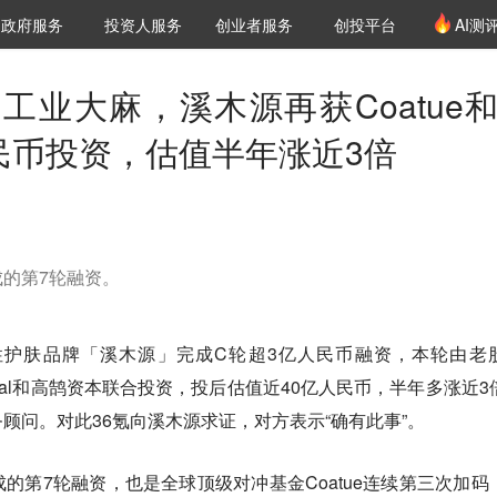
创投发布
项目推荐
核心服务
LP源计划
政府服务
投资人服务
创业者服务
创投平台
AI测
36氪Pro
VClub
VClub投资机构库
创投氪堂
城市之窗
投资机构职位推介
企业入驻
投资人认证
工业大麻，溪木源再获Coatue和
亿人民币投资，估值半年涨近3倍
的第7轮融资。
性护肤品牌「溪木源」完成C轮超3亿人民币融资，本轮由老
H Capital和高鹄资本联合投资，投后估值近40亿人民币，半年多涨近
顾问。对此36氪向溪木源求证，对方表示“确有此事”。
的第7轮融资，也是全球顶级对冲基金Coatue连续第三次加码