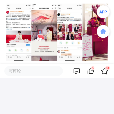
5
31
写评论...
尽管今年七夕期间，各大品牌们所推出的广
告不像往年那样出圈，但这绝非是由于品牌
减弱了中国市场的营销力度。
品牌们确实是做到了审时度势，并且能够结