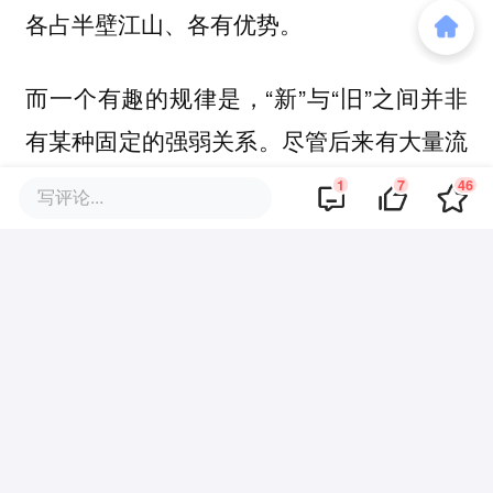
各占半壁江山、各有优势。
而一个有趣的规律是，“新”与“旧”之间并非
有某种固定的强弱关系。尽管后来有大量流
量涌入直播间，但微博才是这一时间的初始
1
7
46
写评论...
传播地和后续的关键传播节点的最重要角
色。
如果没有最初微博网友的那条评论、没有吴
荣照后续在微博上的互动、回应，这个事件
极可能一开始就不会被关注到。微博作为一
个让品牌和消费者即时产生互动的阵地，也