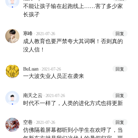
不能让孩子输在起跑线上……害了多少家
长孩孑
·
回复
寒峰
2021-07-26
成人教育也要严禁夸大其词啊！否则真的
没人信！
·
回复
BuLuan
2021-07-26
一大波失业人员正在袭来
·
回复
南天之云
2021-07-26
时代不一样了，人类的进化方式也得更新
·
回复
空巷
2021-07-26
仿佛隔着屏幕都听到小学生在欢呼了，当
年新东方就是我们这代人的暑假归宿。噩