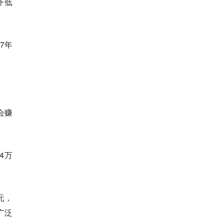
外低
7年
会赚
4万
元，
广泛