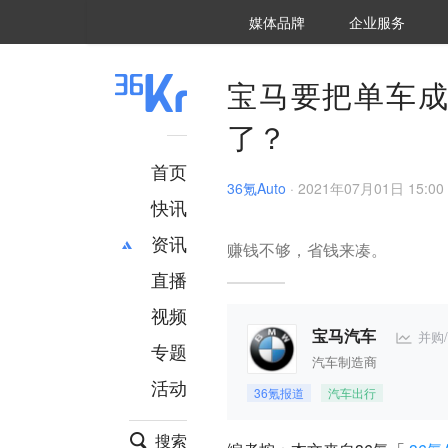
36氪Auto
数字时氪
企业号
未来消费
智能涌现
未来城市
启动Power on
媒体品牌
企业服务
企服点评
36氪出海
36氪研究院
潮生TIDE
36氪企服点评
36Kr研究院
36氪财经
职场bonus
36碳
后浪研究所
36Kr创新咨询
暗涌Waves
硬氪
氪睿研究院
宝马要把单车成
了？
首页
36氪Auto
·
2021年07月01日 15:00
快讯
资讯
赚钱不够，省钱来凑。
直播
最新
推荐
创投
财经
视频
汽车
AI
并购
宝马汽车
专题
科技
项目推荐
汽车制造商
活动
专精特新
安徽
36氪报道
汽车出行
搜索