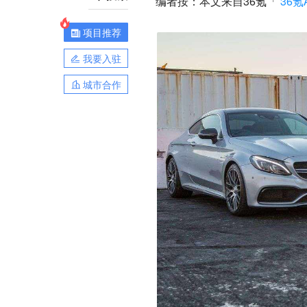
编者按：本文来自36氪「
36氪A
项目推荐
我要入驻
城市合作