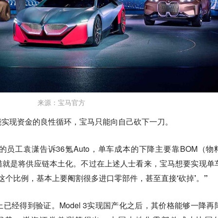
来源：宝马官方
能实现资金的良性循环，宝马只能向自己砍下一刀。
员工袁潇告诉36氪Auto，单车成本的下降主要靠BOM（物
措就是将供应链本土化。不过在上述人士看来，宝马想要实现单
这个比例，基本上要阉割很多进口零部件，甚至直接‘砍掉’。”
已经得到验证。Model 3实现国产化之后，其价格能够一降再