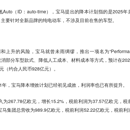
uto（ID：auto-time），宝马提出的降本计划指的是2025年
”车型），主要针对全新品牌的纯电动车，不涉及目前在售的车型。
和上升的风险，宝马就曾未雨绸缪，推出一项名为“Performan
过取消部分车型款式、降低人工成本、材料成本等方式，预计在202
元（约合人民币928亿元）。
21年，宝马降本增效计划已经初见成效，利润率也已有所提升。
为267.78亿欧元，增长15.2%，税前利润为37.57亿欧元，税
宝马集团总营收为989.9亿欧元，税前利润52.22亿欧元，税前利