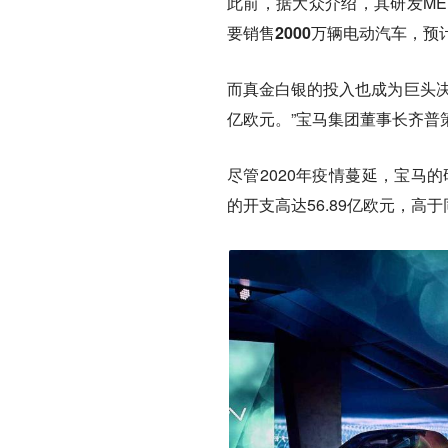
此前，据大众介绍，其研发ME
要销售2000万辆电动汽车，预
而真金白银的投入也成为巨头决
亿欧元。”宝马集团董事长齐普策（O
尽管2020年疫情蔓延，宝马
的开支高达56.89亿欧元，