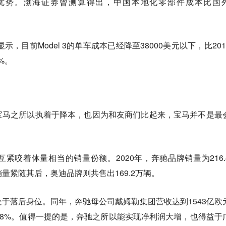
优势。渤海证券曾测算得出，中国本地化零部件成本比国
示，目前Model 3的单车成本已经降至38000美元以下，比201
7%。
宝马之所以执着于降本，也因为和友商们比起来，宝马并不是最
互紧咬着体量相当的销量份额。2020年，奔驰品牌销量为216.
销量紧随其后，奥迪品牌则共售出169.2万辆。
于落后身位。同年，奔驰母公司戴姆勒集团营收达到1543亿欧
48%。值得一提的是，奔驰之所以能实现净利润大增，也得益于