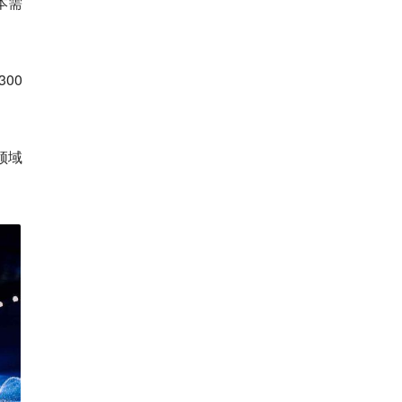
本需
00
领域