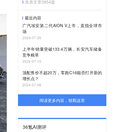
发表文章
3854
篇
最近内容
广汽埃安第二代AION V上市，直指全球市
场
2024-07-26
上半年销量突破133.4万辆，长安汽车储备
竞争粮草
2024-07-10
顶配售价不超20万，零跑C16能否打开新的
增长点？
2024-07-08
阅读更多内容，狠戳这里
36氪AI测评