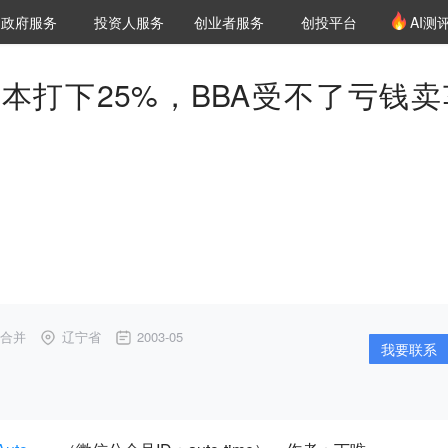
创投发布
项目推荐
核心服务
LP源计划
政府服务
投资人服务
创业者服务
创投平台
AI测
36氪Pro
VClub
VClub投资机构库
创投氪堂
城市之窗
投资机构职位推介
企业入驻
投资人认证
本打下25%，BBA受不了亏钱卖
/合并
辽宁省
2003-05
我要联系