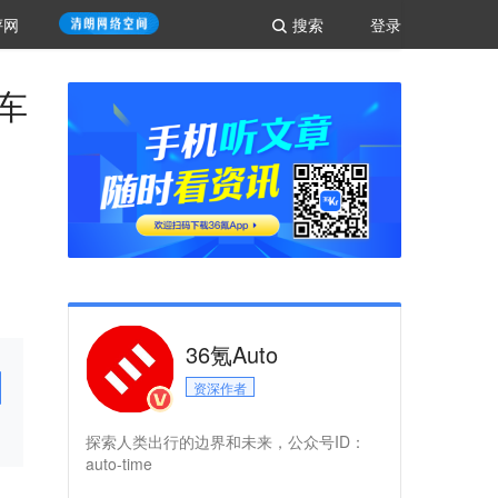
评网
搜索
登录
车
36氪Auto
资深作者
探索人类出行的边界和未来，公众号ID：
auto-time