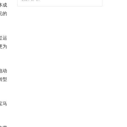
本成
元的
过运
更为
电动
转型
宝马