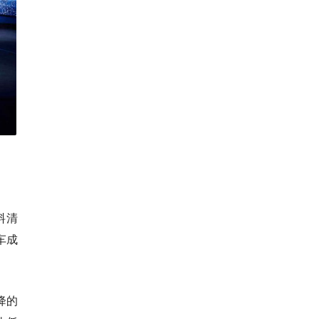
料清
车成
降的