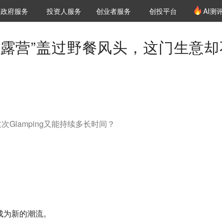
创投发布
项目推荐
核心服务
LP源计划
政府服务
投资人服务
创业者服务
创投平台
AI测
36氪Pro
VClub
VClub投资机构库
创投氪堂
城市之窗
投资机构职位推介
企业入驻
投资人认证
精致露营”盖过野餐风头，这门生意却
Glamping又能持续多长时间？
成为新的潮流。