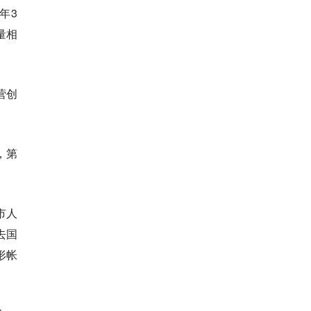
年3
量相
营创
，第
市人
去国
形帐