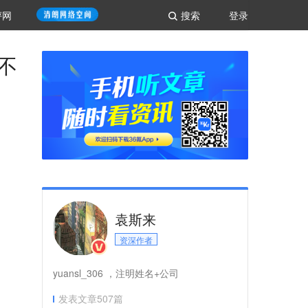
评网
搜索
登录
不
袁斯来
资深作者
yuansl_306 ，注明姓名+公司
发表文章
507
篇