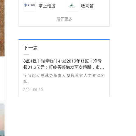
掌上维度
牧高笛
展开更多
下一篇
8点1氪丨瑞幸咖啡补发2019年财报：净亏
损31.6亿元；叮咚买菜触发两次熔断，市值
一度超百亿美元
字节跳动总裁办负责人华巍重管人力资源团
队。
2021-06-30