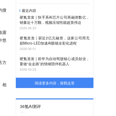
的搜
最近内容
硬氪首发 | 快手系AI芯片公司再融资数亿，
销量近十万颗，视频压缩性能超英伟达
2026-06-23
精致露
硬氪首发 | 获近2亿元融资，这家公司用无
中悠
损Micro-LED加速AI眼镜全彩化进程
2026-06-01
硬氪首发 | 前华为自动驾驶核心成员创业，
活方
要做“会走路”的情绪陪伴机器人
2026-03-23
阅读更多内容，狠戳这里
、相
36氪AI测评