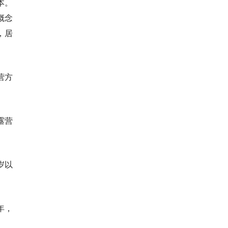
本。
概念
，居
营方
露营
岁以
年，