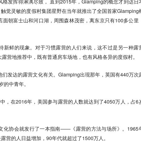
和风格发挥得淋漓尽致， 直到2015年，Glamping的概念才到达日
触觉灵敏的度假村集团星野在当年就推出了全国首家Glamping
店面朝富士山和河口湖，周围森林茂密，离东京只有100多公里
什么奇特新鲜的现象。对于习惯露营的人们来说，这不过是另一种露
年日本十大露营地推荐中，既有普通房车场地，也有风格各异的度假村。
和他们发达的露营文化有关。Glamping出现那年，英国有440万次
4岁的中青年。
中，在2016年，美国参与露营的人数就达到了4050万人，占6
行文化协会就发行了一本指南——《露营的方法与场所》。1965
露营的人日益增加，90年代就超过了1500万人。