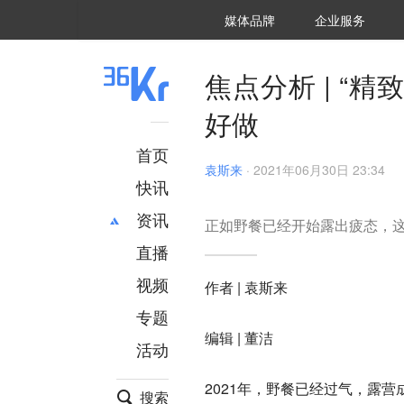
36氪Auto
数字时氪
企业号
未来消费
智能涌现
未来城市
启动Power on
媒体品牌
企业服务
企服点评
36氪出海
36氪研究院
潮生TIDE
36氪企服点评
36Kr研究院
36氪财经
职场bonus
36碳
后浪研究所
36Kr创新咨询
暗涌Waves
硬氪
氪睿研究院
焦点分析 | “
好做
首页
袁斯来
·
2021年06月30日 23:34
快讯
资讯
正如野餐已经开始露出疲态，这次
直播
最新
推荐
创投
财经
视频
作者 | 袁斯来
汽车
AI
专题
科技
项目推荐
编辑 | 董洁
活动
专精特新
安徽
2021年，野餐已经过气，露营
搜索