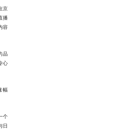
在京
直播
内容
的品
专心
涨幅
一个
与日