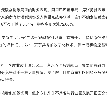
，无疑会拖累阿里的财务表现。阿里巴巴董事局主席张勇就表示
带来的所有新增利润都投入到重点战略领域。这种不确定性反应
至今下跌了5.64%，拼多多则大涨72.06%。
受益者，过去“二选一”的商家可以重回京东开店，借助微信资
新的增长点。另外，京东具备的数字化技术、供应链和物流基
行的一季度业绩电话会议上，京东管理层透露出，集团仍将致力
部分竞争对手一样大量投资。据了解，目前京东社区团购业务仅
场先行者。
市场看似前景光明，但京东似乎并不具备与行业巨头展开正面交