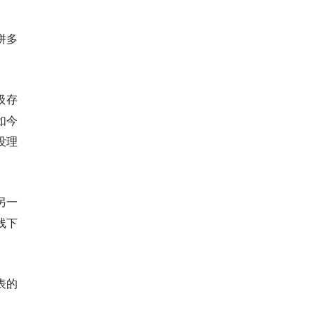
拼多
级存
如今
没理
另一
线下
表的