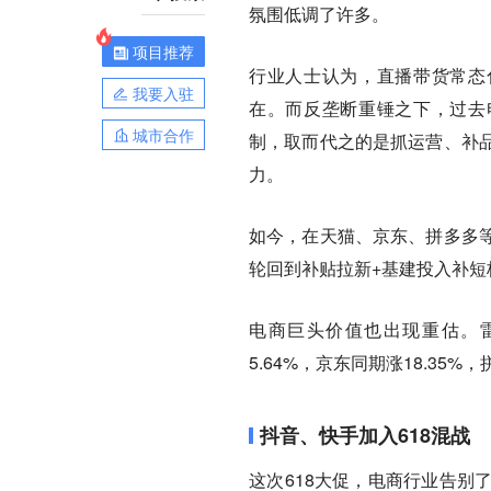
氛围低调了许多。
项目推荐
行业人士认为，直播带货常态
我要入驻
在。而反垄断重锤之下，过去
城市合作
制，取而代之的是抓运营、补
力。
如今，在天猫、京东、拼多多
轮回到补贴拉新+基建投入补
电商巨头价值也出现重估。雷
5.64%，京东同期涨18.35%，
抖音、快手加入618混战
这次618大促，电商行业告别