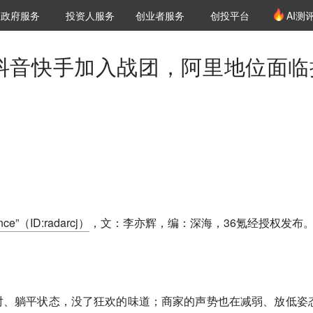
创投发布
项目推荐
核心服务
LP源计划
政府服务
投资人服务
创业者服务
创投平台
AI测
36氪Pro
VClub
VClub投资机构库
创投氪堂
城市之窗
投资机构职位推介
企业入驻
投资人认证
，抖音快手加入战团，阿里地位面临
ce”（ID:radarcj）
，文：李亦辉，编：深海，36氪经授权发布
对、躺平状态，没了狂欢的味道；商家的声势也在减弱、放低姿