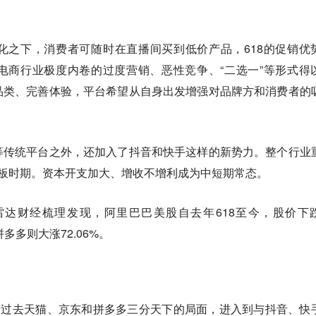
化之下，消费者可随时在直播间买到低价产品，618的促销优
电商行业极度内卷的过度营销、恶性竞争、“二选一”等形式得
品类、完善体验，平台希望从自身出发增强对品牌方和消费者的
等传统平台之外，还加入了抖音和快手这样的新势力。整个行业
短板时期。资本开支加大、增收不增利成为中短期常态。
达财经梳理发现，阿里巴巴美股自去年618至今，股价下
拼多多则大涨72.06%。
了过去天猫、京东和拼多多三分天下的局面，进入到与抖音、快