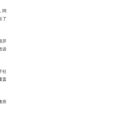
，阿
在了
源开
础设
于社
覆盖
锋所