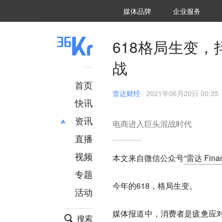
36氪Auto
数字时氪
企业号
未来消费
智能涌现
未来城市
启动Power on
媒体品牌
企业服务
企服点评
36氪出海
36氪研究院
潮生TIDE
36氪企服点评
36Kr研究院
36氪财经
职场bonus
36碳
后浪研究所
36Kr创新咨询
暗涌Waves
硬氪
氪睿研究院
618格局生变
战
首页
雷达财经
·
2021年06月20日 00:35
快讯
资讯
电商进入巨头混战时代
直播
最新
推荐
创投
财经
视频
本文来自微信公众号
“雷达 Finan
汽车
AI
专题
科技
项目推荐
今年的618，格局生变。
活动
专精特新
安徽
媒体报道中，消费者是疲惫应
搜索