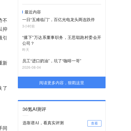
最近内容
一日“五难临门”，百亿光电龙头两连跌停
势不
3小时前
以抑
吸引
“撂下”万达系董事职务，王思聪跑村委会开
公司？
昨天
员工“进口奶油”，坑了“咖啡一哥”
重新
2026-08-04
阅读更多内容，狠戳这里
跌了
36氪AI测评
选靠谱AI，看真实评测
查看
手同