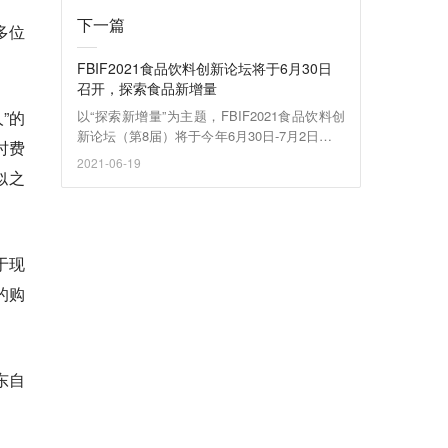
下一篇
多位
FBIF2021食品饮料创新论坛将于6月30日
召开，探索食品新增量
”的
以“探索新增量”为主题，FBIF2021食品饮料创
新论坛（第8届）将于今年6月30日-7月2日在杭
时费
州国际博览中心召开。
2021-06-19
似之
于现
的购
东自