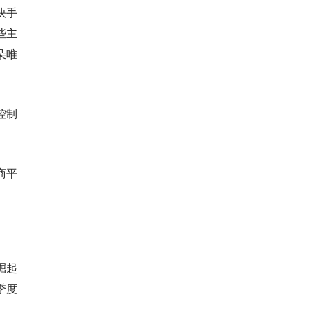
快手
些主
朵唯
控制
商平
崛起
季度