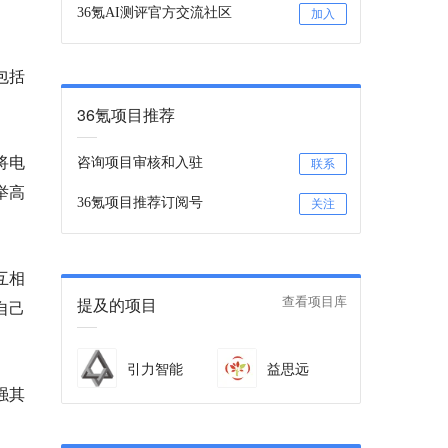
36氪AI测评官方交流社区
加入
包括
36氪项目推荐
将电
咨询项目审核和入驻
联系
举高
36氪项目推荐订阅号
关注
互相
提及的项目
查看项目库
自己
引力智能
益思远
强其