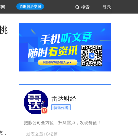
评网
搜索
登录
挑
雷达财经
。
特邀作者
把脉公司全方位，扫除雷点，发现价值！
态，
发表文章
1642
篇