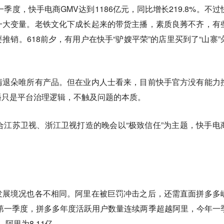
一季度，快手电商GMV达到1186亿元，同比增长219.8%。不过
一大变量。老铁文化下成长起来的带货主播，素质良莠不齐，有
推销。618前夕，有用户在快手“驴嫂平荣”的店里买到了“山寨”
清退朵唯所有产品。但在业内人士看来，目前快手官方没有能力
播只是平台治理逻辑，不触及问题的本质。
合江苏卫视、浙江卫视打造的晚会以“极致信任”为主题，快手电
发展境况也各不相同。阿里在被巨罚冲击之后，还需直面拼多多
年第一季度，拼多多年度活跃用户数量连续两季超越阿里，今年一
，阿里为8.11亿。