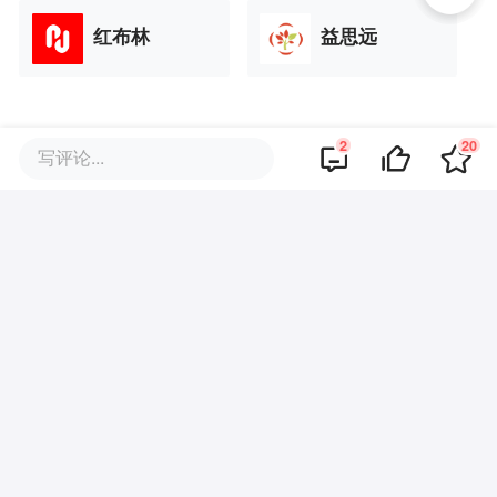
红布林
益思远
2
20
写评论...
品牌专题
你可能也喜欢这些文章
“实在撑不住了！”自助烤肉批量关
门，低价模型失效了？
超20+茶咖入局，平台加码大