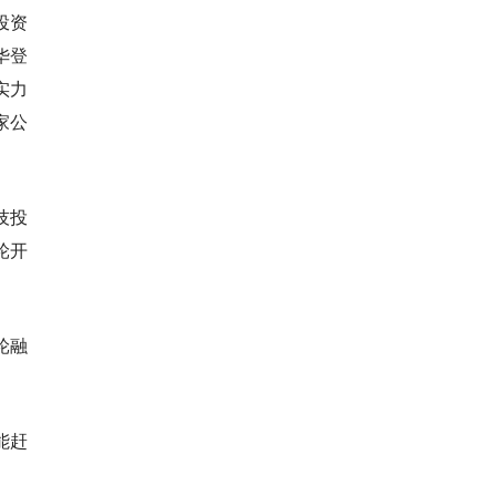
投资
华登
实力
家公
技投
轮开
轮融
能赶