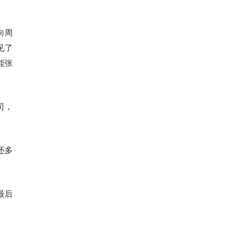
向周
见了
能张
司，
还多
最后