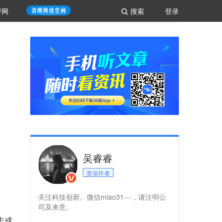
评网
搜索
登录
吴睿睿
资深作者
关注科技创新。微信miao31---，请注明公
司及来意。
志成