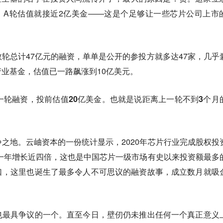
司，A轮估值就接近2亿美金——这是个足够让一些芯片公司上市
轮总计47亿元的融资，单单是公开的参投方就多达47家，几乎
和产业基金，估值已一路飙涨到10亿美元。
一轮融资，投前估值20亿美金。也就是说距离上一轮不到3个月
之地。云岫资本的一份统计显示，2020年芯片行业完成股权投
前一年增长近四倍，这也是中国芯片一级市场有史以来投资额最多
口，这里也诞生了最多令人不可思议的融资故事，成立数月就吸
也最具争议的一个。直至今日，壁仞仍未推出任何一个真正意义