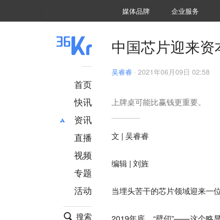
36氪Auto
数字时氪
企业号
未来消费
智能涌现
未来城市
启动Power on
媒体品牌
企业服务
企服点评
36氪出海
36氪研究院
潮生TIDE
36氪企服点评
36Kr研究院
36氪财经
职场bonus
36碳
后浪研究所
36Kr创新咨询
暗涌Waves
硬氪
氪睿研究院
中国芯片迎来资本狂
吴睿睿
·
2021年06月09日 02:58
首页
快讯
​上牌桌可能比赢钱更重要​。
资讯
文 | 吴睿睿
直播
最新
推荐
创投
财经
视频
编辑 | 刘旌
汽车
AI
专题
科技
项目推荐
活动
当埋头苦干的芯片领域迎来一
专精特新
安徽
搜索
2019年底，“壁仞”——这