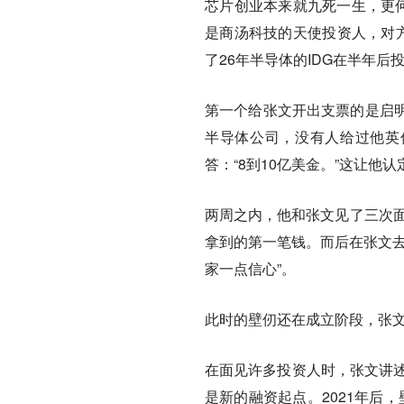
芯片创业本来就九死一生，更何
是商汤科技的天使投资人，对方
了26年半导体的IDG在半年后
第一个给张文开出支票的是启
半导体公司，没有人给过他英
答：“8到10亿美金。”这让他
两周之内，他和张文见了三次面
拿到的第一笔钱。而后在张文去
家一点信心”。
此时的壁仞还在成立阶段，张
在面见许多投资人时，张文讲述
是新的融资起点。2021年后