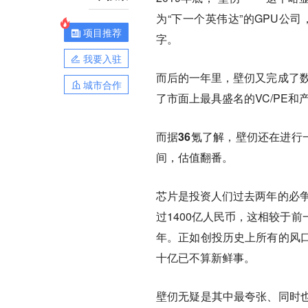
为“下一个英伟达”的GPU公
项目推荐
字。
我要入驻
而后的一年里，壁仞又完成了数
城市合作
了市面上最具盛名的VC/PE
而据36氪了解，壁仞还在进行
间，估值翻番。
芯片是投资人们过去两年的必争
过1400亿人民币，这相较于
年。正如创投历史上所有的风
十亿已不算新鲜事。
壁仞无疑是其中最夸张、同时