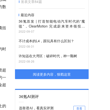
发表文章
84
篇
的数
最近内容
36氪首发 | 打造智能电动汽车时代的“魔
毯”，ClearMotion 完成蔚来资本领投的
囊括
3900万美元融资
2022-09-07
不计成本的L4，跟玩具有什么区别？
2022-08-31
的时
许知远在大湾区：破碎时代，种一颗树
2022-08-26
资超
阅读更多内容，狠戳这里
的一
金超
36氪AI测评
上的
选靠谱AI，看真实评测
查看