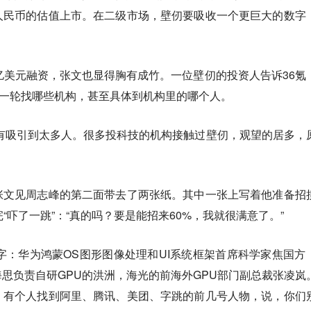
人民币的估值上市。在二级市场，壁仞要吸收一个更巨大的数字
亿美元融资，张文也显得胸有成竹。一位壁仞的投资人告诉36氪
每一轮找哪些机构，甚至具体到机构里的哪个人。
没有吸引到太多人。很多投科技的机构接触过壁仞，观望的居多，
张文见周志峰的第二面带去了两张纸。其中一张上写着他准备招
“吓了一跳”：“真的吗？要是能招来60%，我就很满意了。”
字：华为鸿蒙OS图形图像处理和UI系统框架首席科学家焦国方
思负责自研GPU的洪洲，海光的前海外GPU部门副总裁张凌岚
，有个人找到阿里、腾讯、美团、字跳的前几号人物，说，你们