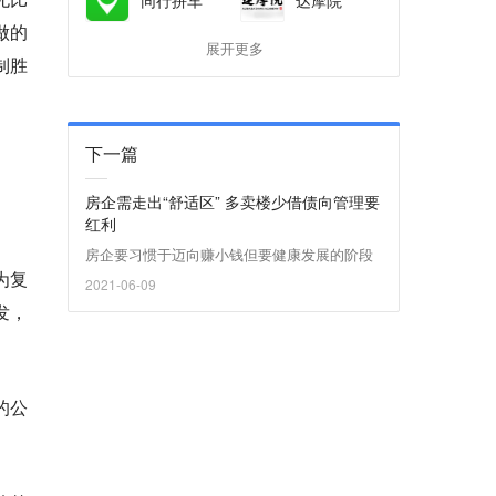
做的
展开更多
制胜
下一篇
房企需走出“舒适区” 多卖楼少借债向管理要
红利
房企要习惯于迈向赚小钱但要健康发展的阶段
为复
2021-06-09
发，
的公