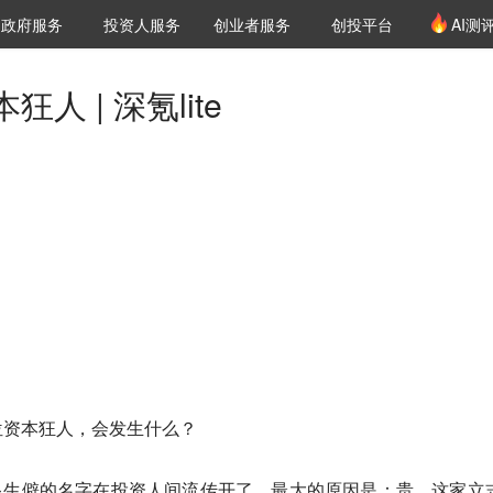
创投发布
项目推荐
核心服务
LP源计划
政府服务
投资人服务
创业者服务
创投平台
AI测
36氪Pro
VClub
VClub投资机构库
创投氪堂
城市之窗
投资机构职位推介
企业入驻
投资人认证
人 | 深氪lite
位资本狂人，会发生什么？
个略显生僻的名字在投资人间流传开了，最大的原因是：贵。这家立