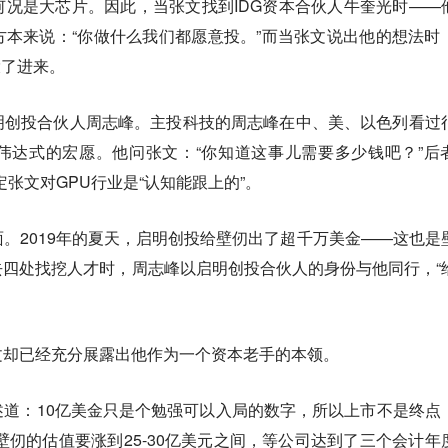
况是大芯片。因此，当张文找到IDG资本合伙人牛奎光时——
本来说：“你做什么我们都愿意投。”而当张文说出他的想法时
投了进来。
明创投合伙人周志峰。主投科技的周志峰在中、美、以色列看过
伟达式的宏愿。他问张文：“你知道这事儿需要多少钱吧？”后
认定张文对GPU行业是“认知能跟上的”。
。2019年的夏天，启明创投给壁仞出了超千万美金——这也是
四处找挖人才时，周志峰以启明创投合伙人的身份与他同行，“
文却已经充分展露出他作为一个资本老手的本领。
道：10亿美金只是个勉强可以入局的数字，所以上市不是终点
，壁仞的估值要涨到25-30亿美元之间，等公司达到了三个会计年