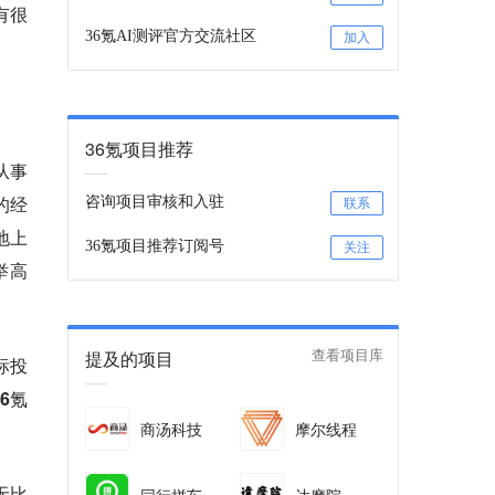
有很
36氪AI测评官方交流社区
加入
36氪项目推荐
从事
的经
咨询项目审核和入驻
联系
地上
36氪项目推荐订阅号
关注
举高
提及的项目
查看项目库
标投
6氪
商汤科技
摩尔线程
无比
同行拼车
达摩院