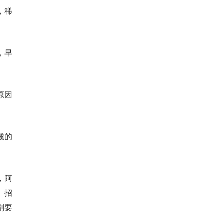
，稀
，早
原因
揽的
，阿
。招
别要