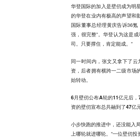
华登国际的加入是壁仞成为明
的华登在业内有极高的声望和
国际董事总经理黄庆告诉36氪
强，很完整”。华登认为这是成
司。只要撑住，肯定能成。”
同一时间内，张文又拿下了云
资，后者拥有横跨一二级市场
始转动。
6月壁仞公布A轮的11亿元后，
资的壁仞宣布总共融到了47亿
小步快跑的推进中，还没能入局
上哪轮就进哪轮。”一位壁仞投