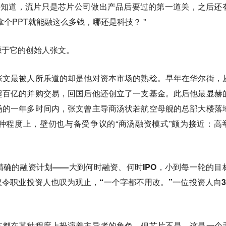
要知道，流片只是芯片公司做出产品后要过的第一道关，之后还
个PPT就能融这么多钱，哪还是科技？ "
源于它的创始人张文。
张文最被人所乐道的却是他对资本市场的熟稔。早年在华尔街，
超百亿的并购交易，回国后他还创立了一支基金。此后他最显赫
汤的一年多时间内，张文曾主导商汤状若航空母舰的总部大楼落
种程度上，壁仞也与备受争议的“商汤融资模式”颇为接近：高
确的融资计划——大到何时融资、何时IPO，小到每一轮的目
令职业投资人也叹为观止，“一个字都不用改。”一位投资人向3
本都在某种程度上扮演着主导者的角色，但芯片不是。这是一个