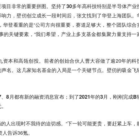
星项目非常的重要拼图。
坚持了30多年高科技特别是半导体产业
影响力，壁仞创立成长一段时间后，张文找到了华登上海团队。
，华登看重的是“公司方向很重要，赛道足够大，整个团队综合
事的关键要素，“我们希望，产业上多支基金都集聚力量支持一
九资本和高瓴创投。前者的创始合伙人曹大容做了逾20年的科
的声名。这几家知名基金的入局是一个关键节点。壁仞的吸金飞
7、8月都有新的融资消息宣布；到了2021年的3月，刚刚完成B
元。
的人出现时不我待的迫切感。“下一轮可能更贵，要赶紧上车，
资人告诉36氪。