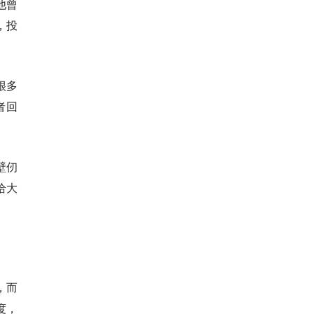
他曾
，投
很多
者回
壁仞
给大
，而
度，