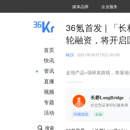
36氪Auto
数字时氪
企业号
未来消费
智能涌现
未来城市
启动Power on
媒体品牌
企业服务
企服点评
36氪出海
36氪研究院
潮生TIDE
36氪企服点评
36Kr研究院
36氪财经
职场bonus
36碳
后浪研究所
36Kr创新咨询
暗涌Waves
硬氪
氪睿研究院
36氪首发 | 「长桥
轮融资，将开启
首页
咏仪
·
2021年06月15日 00:00
快讯
资讯
走强产品+强研发路线，将落地
直播
最新
推荐
创投
财经
视频
汽车
AI
长桥LongBridge
专题
科技
项目推荐
社交型证券经纪服务商
活动
专精特新
安徽
36氪报道
金融
搜索