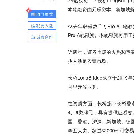
36氪获悉，「长桥LongBri
本轮融资由元璟资本、新加坡
项目推荐
我要入驻
继去年获得数千万Pre-A+
Pre-A轮融资。本轮融资将
城市合作
近两年，证券市场的火热和宅
少人涉足股票市场。
长桥LongBridge成立于
阿里云等业务。
在资质方面，长桥旗下长桥香港
4、9类牌照，具有提供证券
国、香港、沪深、新加坡、德国
等五大类、超过32000种可交