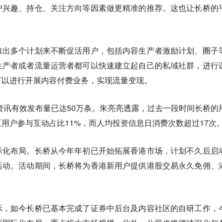
户兴趣、持仓、关注方向等因素做更精准的推荐。这也让长桥的
推出多个计划来不断促活用户，包括内容生产者激励计划、圈子
生产者或者流量运营者都可以快速建立起自己的私域社群，进行
可以进行开展内容付费业务，实现流量变现。
类资讯有效发布量已达50万条。朱亮亮透露，过去一段时间长桥的
用户参与互动占比11%，而人均投资信息日消费次数超过17次
际化布局。长桥从今年年初已开始拓展香港市场，计划不久后启
活动。活动期间，长桥将为香港新用户提供港股交易永久免佣、
示，如今长桥已基本完成了证券中后台及内容社区的自研工作，