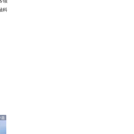
各领
融科
专题