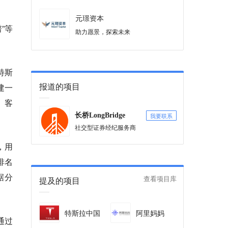
元璟资本
”等
助力愿景，探索未来
特斯
报道的项目
建一
、客
我要联系
长桥LongBridge
社交型证券经纪服务商
，用
排名
据分
提及的项目
查看项目库
特斯拉中国
阿里妈妈
通过