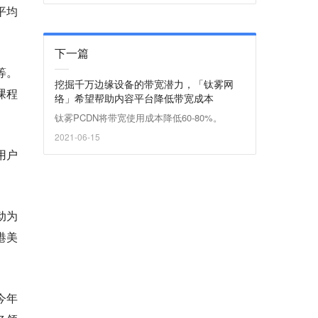
平均
下一篇
等。
挖掘千万边缘设备的带宽潜力，「钛雾网
课程
络」希望帮助内容平台降低带宽成本
钛雾PCDN将带宽使用成本降低60-80%。
2021-06-15
用户
。
动为
港美
今年