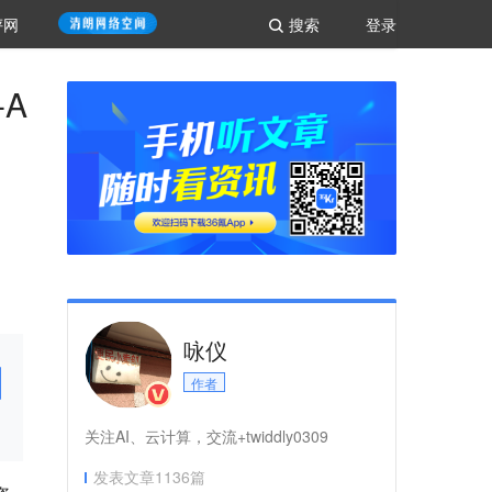
评网
搜索
登录
-A
咏仪
作者
关注AI、云计算，交流+twiddly0309
发表文章
1136
篇