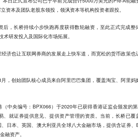
dge」本日正式宣布公司已于早前完成合计5000万美元的Pre-A轮融
辉立资本及团队老股东领投，领沨资本等机构投资者跟投。
轮融资后，长桥持续小步快跑再度获得数轮融资，至此正式完成整
用于技术研发投入及国际化市场拓展。
家经济也让互联网券商的发展走上快车道，而宽松的货币政策也
2019年3月，创始团队核心成员来自阿里巴巴集团，覆盖淘宝、阿里妈
（中央编号：BPX066）于2020年已获得香港证监会颁发的第
交易、就证券提供意见、提供资产管理的资质。当前，长桥已覆
、日本、英国、澳大利亚共全球八大金融市场，提供含证券、E
易金融资产。