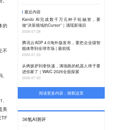
资。
最近内容
Kando AI完成数千万元种子轮融资，要
体的
做“决策领域的Cursor”｜涌现新项目
2026-07-28
腾讯云ADP 4.0海外版发布，要把企业级智
能体带到全球市场 | 最前线
让不
2026-07-20
从烤披萨到拿快递，满场跑的机器人终于要
进你家了｜WAIC 2026全面探展
妈、
2026-07-20
阅读更多内容，狠戳这里
1、
盖美
TF
36氪AI测评