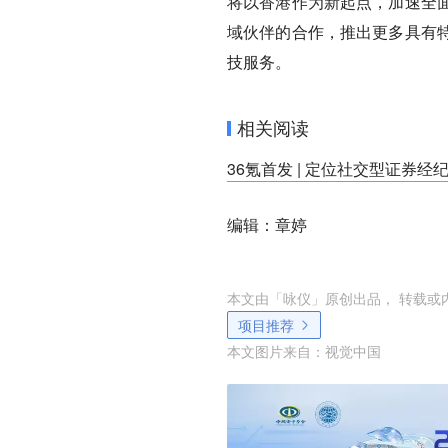
将以香港作为新起点，加速全
域伙伴的合作，推出更多具有
技服务。
相关阅读
36氪首发 | 定位社交型证券经纪
编辑：章婷
本文由「
咏仪
」原创出品， 转载或
项目推荐
本文图片来自：
视觉中国