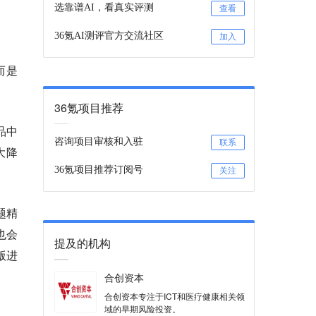
选靠谱AI，看真实评测
查看
36氪AI测评官方交流社区
加入
而是
36氪项目推荐
品中
咨询项目审核和入驻
联系
大降
36氪项目推荐订阅号
关注
题精
也会
提及的机构
版进
合创资本
合创资本专注于ICT和医疗健康相关领
域的早期风险投资。