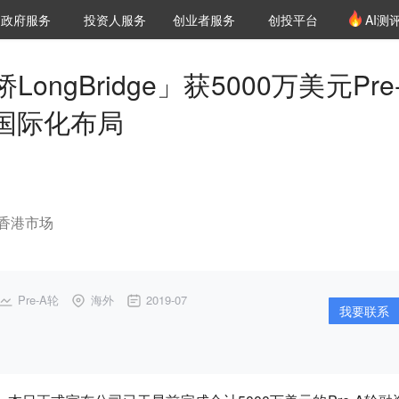
创投发布
项目推荐
核心服务
LP源计划
政府服务
投资人服务
创业者服务
创投平台
AI测
36氪Pro
VClub
VClub投资机构库
创投氪堂
城市之窗
投资机构职位推介
企业入驻
投资人认证
LongBridge」获5000万美元Pre
国际化布局
香港市场
Pre-A轮
海外
2019-07
我要联系